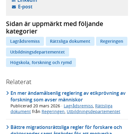
LinkedIn
- öppnar din e-postklient,
E-post
Sidan är uppmärkt med följande
kategorier
Lagrådsremiss
Rättsliga dokument
Regeringen
Utbildningsdepartementet
Högskola, forskning och rymd
Relaterat
En mer ändamålsenlig reglering av etikprövning av
forskning som avser människor
Publicerad
20 mars 2026
·
Lagrådsremiss
,
Rättsliga
dokument
från
Regeringen
,
Utbildningsdepartementet
Bättre migrationsrättsliga regler för forskare och
doktorander samt åtgärder för att motverka