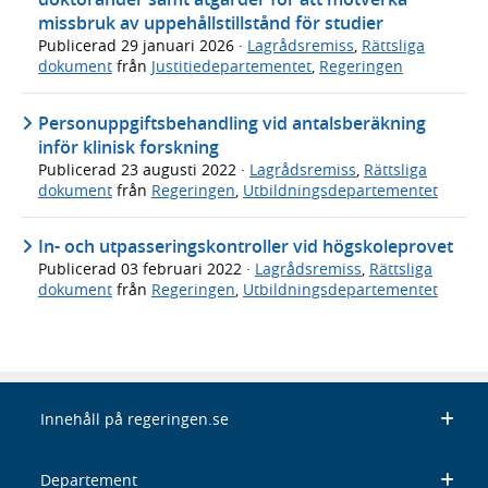
missbruk av uppehållstillstånd för studier
Publicerad
29 januari 2026
·
Lagrådsremiss
,
Rättsliga
dokument
från
Justitiedepartementet
,
Regeringen
Personuppgiftsbehandling vid antalsberäkning
inför klinisk forskning
Publicerad
23 augusti 2022
·
Lagrådsremiss
,
Rättsliga
dokument
från
Regeringen
,
Utbildningsdepartementet
In- och utpasseringskontroller vid högskoleprovet
Publicerad
03 februari 2022
·
Lagrådsremiss
,
Rättsliga
dokument
från
Regeringen
,
Utbildningsdepartementet
Innehåll på regeringen.se
Departement