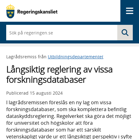
Me
När
Sö
du
börjar
skriva
så
Lagrådsremiss från
Utbildningsdepartementet
framträder
en
Långsiktig reglering av vissa
lista
med
forskningsdatabaser
sökförslag
Publicerad
15 augusti 2024
I lagrådsremissen föreslås en ny lag om vissa
forskningsdatabaser, som ska komplettera befintlig
dataskyddsreglering. Regelverket ska göra det möjligt
för universitet och högskolor att föra
forskningsdatabaser som har ett särskilt
vetenskapligt värde ur ett långsiktigt perspektiv i syfte