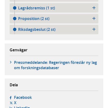
Lagrådsremiss (1 st)
Proposition (2 st)
Riksdagsbeslut (2 st)
Genvägar
Pressmeddelande: Regeringen föreslår ny lag
om forskningsdatabaser
Dela
- öppnas i ny flik, extern webbplats,
Facebook
- öppnas i ny flik, extern webbplats,
X
- öppnas i ny flik, extern webbplats,