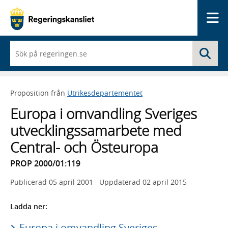
Me
När
Sö
du
börjar
skriva
så
Proposition från
Utrikesdepartementet
framträder
en
Europa i omvandling Sveriges
lista
med
utvecklingssamarbete med
sökförslag
Central- och Östeuropa
PROP 2000/01:119
Publicerad
05 april 2001
Uppdaterad
02 april 2015
Ladda ner:
Europa i omvandling Sveriges