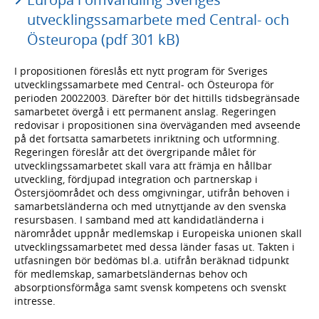
utvecklingssamarbete med Central- och
Östeuropa (pdf 301 kB)
I propositionen föreslås ett nytt program för Sveriges
utvecklingssamarbete med Central- och Östeuropa för
perioden 20022003. Därefter bör det hittills tidsbegränsade
samarbetet övergå i ett permanent anslag. Regeringen
redovisar i propositionen sina överväganden med avseende
på det fortsatta samarbetets inriktning och utformning.
Regeringen föreslår att det övergripande målet för
utvecklingssamarbetet skall vara att främja en hållbar
utveckling, fördjupad integration och partnerskap i
Östersjöområdet och dess omgivningar, utifrån behoven i
samarbetsländerna och med utnyttjande av den svenska
resursbasen. I samband med att kandidatländerna i
närområdet uppnår medlemskap i Europeiska unionen skall
utvecklingssamarbetet med dessa länder fasas ut. Takten i
utfasningen bör bedömas bl.a. utifrån beräknad tidpunkt
för medlemskap, samarbetsländernas behov och
absorptionsförmåga samt svensk kompetens och svenskt
intresse.