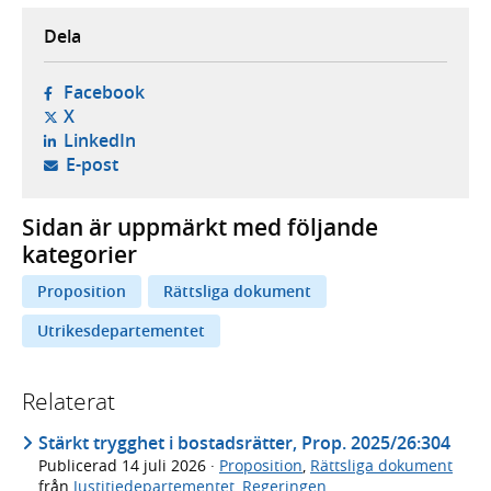
Dela
- öppnas i ny flik, extern webbplats,
Facebook
- öppnas i ny flik, extern webbplats,
X
- öppnas i ny flik, extern webbplats,
LinkedIn
- öppnar din e-postklient,
E-post
Sidan är uppmärkt med följande
kategorier
Proposition
Rättsliga dokument
Utrikesdepartementet
Relaterat
Stärkt trygghet i bostadsrätter, Prop. 2025/26:304
Publicerad
14 juli 2026
·
Proposition
,
Rättsliga dokument
från
Justitiedepartementet
,
Regeringen