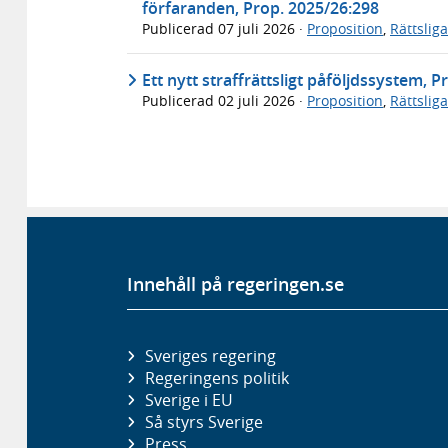
förfaranden, Prop. 2025/26:298
Publicerad
07 juli 2026
·
Proposition
,
Rättslig
Ett nytt straffrättsligt påföljdssystem, 
Publicerad
02 juli 2026
·
Proposition
,
Rättslig
Innehåll på regeringen.se
Sveriges regering
Regeringens politik
Sverige i EU
Så styrs Sverige
Press