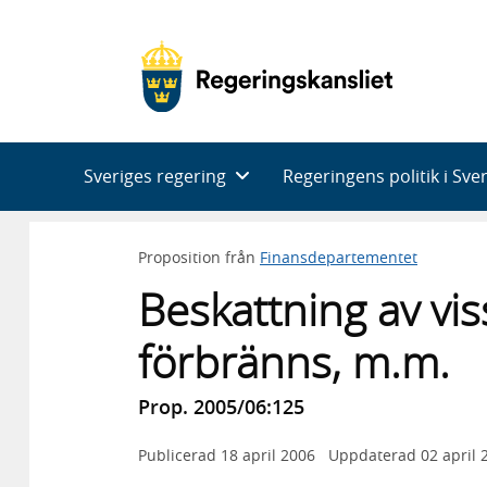
Huvudnavigering
Sveriges regering
Regeringens politik i Sve
Proposition från
Finansdepartementet
Beskattning av vis
förbränns, m.m.
Prop. 2005/06:125
Publicerad
18 april 2006
Uppdaterad
02 april 