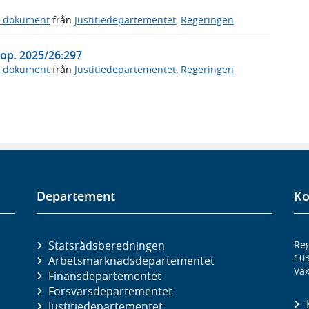
a dokument
från
Justitiedepartementet
,
Regeringen
Prop. 2025/26:297
a dokument
från
Justitiedepartementet
,
Regeringen
Departement
Ko
Statsrådsberedningen
Reg
10
Arbetsmarknads­departementet
Väx
Finans­departementet
Försvars­departementet
Justitie­departementet