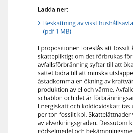
Ladda ner:
Beskattning av visst hushållsavf
(pdf 1 MB)
I propositionen föreslås att fossilt 
skattepliktigt om det förbrukas fö
avfallsförbränning syftar till att ö
sättet bidra till att minska utsläppe
åstadkomma en ökning av kraftvä
produktion av el och värme. Avfalle
schablon och det är förbränningsa
Energiskatt och koldioxidskatt tas
per ton fossilt kol. Skattelättnad
av elverkningsgraden. Dessutom ko
gödselmedel och bekämpningsmedel