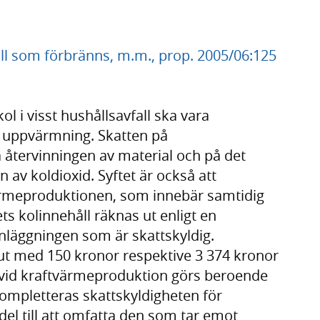
all som förbränns, m.m., prop. 2005/06:125
kol i visst hushållsavfall ska vara
r uppvärmning. Skatten på
ka återvinningen av material och på det
n av koldioxid. Syftet är också att
rmeproduktionen, som innebär samtidig
ts kolinnehåll räknas ut enligt en
nläggningen som är skattskyldig.
 ut med 150 kronor respektive 3 374 kronor
er vid kraftvärmeproduktion görs beroende
mpletteras skattskyldigheten för
 till att omfatta den som tar emot