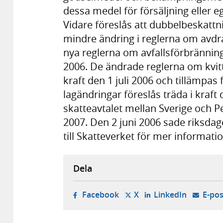
dessa medel för försäljning eller
Vidare föreslås att dubbelbeskatt
mindre ändring i reglerna om avdra
nya reglerna om avfallsförbrännings
2006. De ändrade reglerna om kvittn
kraft den 1 juli 2006 och tillämpas
lagändringar föreslås träda i kraft 
skatteavtalet mellan Sverige och Pe
2007. Den 2 juni 2006 sade riksdage
till Skatteverket för mer informatio
Dela
- öppnas i ny flik, extern w
- öppnas i ny flik, ext
- öppnas i
Facebook
X
LinkedIn
E-pos