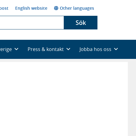
post
English website
Other languages
Sök
verige
Press & kontakt
Jobba hos oss