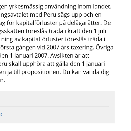
 egen yrkesmässig användning inom landet.
ningsavtalet med Peru sägs upp och en
g för kapitalförluster på delägarätter. De
skatten föreslås träda i kraft den 1 juli
ing av kapitalförluster föreslås träda i
 första gången vid 2007 års taxering. Övriga
den 1 januari 2007. Avsikten är att
ru skall upphöra att gälla den 1 januari
n ja till propositionen. Du kan vända dig
n.
ebbplats,
ern webbplats,
 ny flik, extern webbplats,
- öppnar din e-postklient,
t