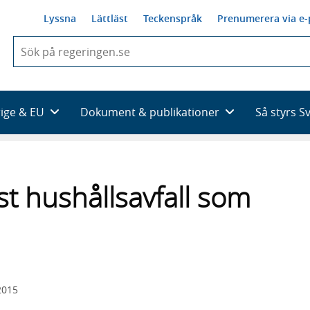
Lyssna
Lättläst
Teckenspråk
Prenumerera via e-
När
du
börjar
skriva
så
rige & EU
Dokument & publikationer
Så styrs S
framträder
en
lista
med
sökförslag
st hushållsavfall som
2015