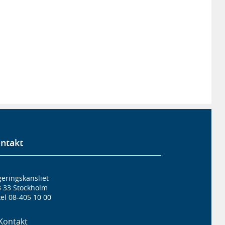
ntakt
eringskansliet
3 33 Stockholm
el 08-405 10 00
Kontakt