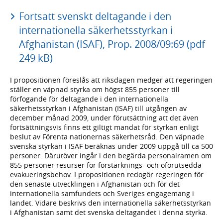
Fortsatt svenskt deltagande i den
internationella säkerhetsstyrkan i
Afghanistan (ISAF), Prop. 2008/09:69 (pdf
249 kB)
I propositionen föreslås att riksdagen medger att regeringen
ställer en väpnad styrka om högst 855 personer till
förfogande för deltagande i den internationella
säkerhetsstyrkan i Afghanistan (ISAF) till utgången av
december månad 2009, under förutsättning att det även
fortsättningsvis finns ett giltigt mandat för styrkan enligt
beslut av Förenta nationernas säkerhetsråd. Den väpnade
svenska styrkan i ISAF beräknas under 2009 uppgå till ca 500
personer. Därutöver ingår i den begärda personalramen om
855 personer resurser för förstärknings- och oförutsedda
evakueringsbehov. I propositionen redogör regeringen för
den senaste utvecklingen i Afghanistan och för det
internationella samfundets och Sveriges engagemang i
landet. Vidare beskrivs den internationella säkerhetsstyrkan
i Afghanistan samt det svenska deltagandet i denna styrka.