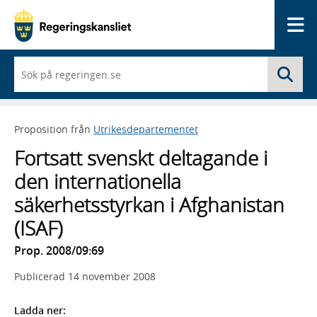
Me
När
Sö
du
börjar
skriva
så
Proposition från
Utrikesdepartementet
framträder
en
Fortsatt svenskt deltagande i
lista
med
den internationella
sökförslag
säkerhetsstyrkan i Afghanistan
(ISAF)
Prop. 2008/09:69
Publicerad
14 november 2008
Ladda ner: