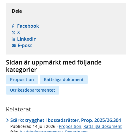
Dela
- öppnas i ny flik, extern webbplats,
Facebook
- öppnas i ny flik, extern webbplats,
X
- öppnas i ny flik, extern webbplats,
LinkedIn
- öppnar din e-postklient,
E-post
Sidan är uppmärkt med följande
kategorier
Proposition
Rättsliga dokument
Utrikesdepartementet
Relaterat
Stärkt trygghet i bostadsrätter, Prop. 2025/26:304
Publicerad
14 juli 2026
·
Proposition
,
Rättsliga dokument
från
Justitiedepartementet
,
Regeringen