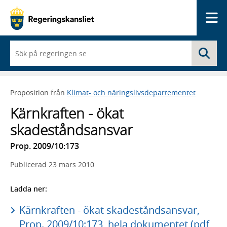
Me
När
Sö
du
börjar
skriva
så
Proposition från
Klimat- och näringslivsdepartementet
framträder
en
Kärnkraften - ökat
lista
med
skadeståndsansvar
sökförslag
Prop. 2009/10:173
Publicerad
23 mars 2010
Ladda ner:
Kärnkraften - ökat skadeståndsansvar,
Prop. 2009/10:173, hela dokumentet (pdf