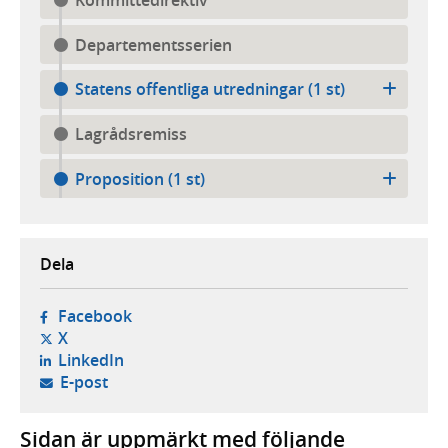
Departementsserien
Statens offentliga utredningar (1 st)
Lagrådsremiss
Proposition (1 st)
Dela
- öppnas i ny flik, extern webbplats,
Facebook
- öppnas i ny flik, extern webbplats,
X
- öppnas i ny flik, extern webbplats,
LinkedIn
- öppnar din e-postklient,
E-post
Sidan är uppmärkt med följande