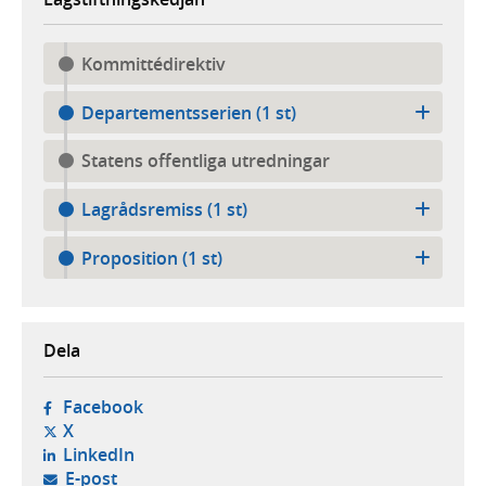
Kommittédirektiv
Departementsserien (1 st)
Statens offentliga utredningar
Lagrådsremiss (1 st)
Proposition (1 st)
Dela
- öppnas i ny flik, extern webbplats,
Facebook
- öppnas i ny flik, extern webbplats,
X
- öppnas i ny flik, extern webbplats,
LinkedIn
- öppnar din e-postklient,
E-post