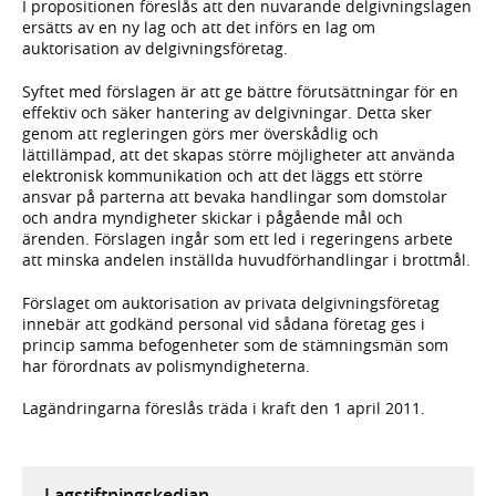
I propositionen föreslås att den nuvarande delgivningslagen
ersätts av en ny lag och att det införs en lag om
auktorisation av delgivningsföretag.
Syftet med förslagen är att ge bättre förutsättningar för en
effektiv och säker hantering av delgivningar. Detta sker
genom att regleringen görs mer överskådlig och
lättillämpad, att det skapas större möjligheter att använda
elektronisk kommunikation och att det läggs ett större
ansvar på parterna att bevaka handlingar som domstolar
och andra myndigheter skickar i pågående mål och
ärenden. Förslagen ingår som ett led i regeringens arbete
att minska andelen inställda huvudförhandlingar i brottmål.
Förslaget om auktorisation av privata delgivningsföretag
innebär att godkänd personal vid sådana företag ges i
princip samma befogenheter som de stämningsmän som
har förordnats av polismyndigheterna.
Lagändringarna föreslås träda i kraft den 1 april 2011.
Lagstiftningskedjan