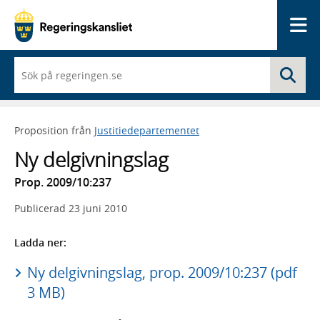
Me
När
Sö
du
börjar
skriva
så
Proposition från
Justitiedepartementet
framträder
en
Ny delgivningslag
lista
med
Prop. 2009/10:237
sökförslag
Publicerad
23 juni 2010
Ladda ner:
Ny delgivningslag, prop. 2009/10:237 (pdf
3 MB)