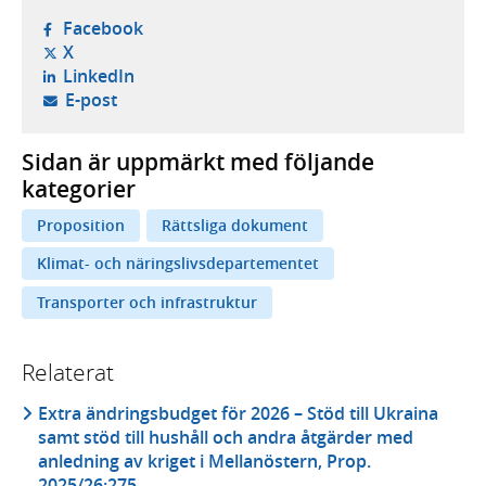
- öppnas i ny flik, extern webbplats,
Facebook
- öppnas i ny flik, extern webbplats,
X
- öppnas i ny flik, extern webbplats,
LinkedIn
- öppnar din e-postklient,
E-post
Sidan är uppmärkt med följande
kategorier
Proposition
Rättsliga dokument
Klimat- och näringslivsdepartementet
Transporter och infrastruktur
Relaterat
Extra ändringsbudget för 2026 – Stöd till Ukraina
samt stöd till hushåll och andra åtgärder med
anledning av kriget i Mellanöstern, Prop.
2025/26:275