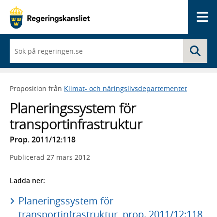
Me
När
Sö
du
börjar
skriva
så
Proposition från
Klimat- och näringslivsdepartementet
framträder
en
Planeringssystem för
lista
med
transportinfrastruktur
sökförslag
Prop. 2011/12:118
Publicerad
27 mars 2012
Ladda ner:
Planeringssystem för
transportinfrastruktur, prop. 2011/12:118