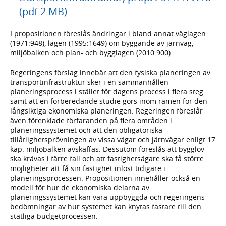
(pdf 2 MB)
I propositionen föreslås ändringar i bland annat väglagen
(1971:948), lagen (1995:1649) om byggande av järnväg,
miljöbalken och plan- och bygglagen (2010:900).
Regeringens förslag innebär att den fysiska planeringen av
transportinfrastruktur sker i en sammanhållen
planeringsprocess i stället för dagens process i flera steg
samt att en förberedande studie görs inom ramen för den
långsiktiga ekonomiska planeringen. Regeringen föreslår
även förenklade förfaranden på flera områden i
planeringssystemet och att den obligatoriska
tillåtlighetsprövningen av vissa vägar och järnvägar enligt 17
kap. miljöbalken avskaffas. Dessutom föreslås att bygglov
ska krävas i färre fall och att fastighetsägare ska få större
möjligheter att få sin fastighet inlöst tidigare i
planeringsprocessen. Propositionen innehåller också en
modell för hur de ekonomiska delarna av
planeringssystemet kan vara uppbyggda och regeringens
bedömningar av hur systemet kan knytas fastare till den
statliga budgetprocessen.