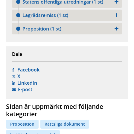
Statens offentliga utredningar (1 st)
Lagrådsremiss (1 st)
Proposition (1 st)
Dela
- öppnas i ny flik, extern webbplats,
Facebook
- öppnas i ny flik, extern webbplats,
X
- öppnas i ny flik, extern webbplats,
LinkedIn
- öppnar din e-postklient,
E-post
Sidan är uppmärkt med följande
kategorier
Proposition
Rättsliga dokument