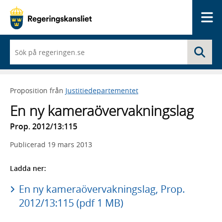
Me
När
Sö
du
börjar
skriva
så
Proposition från
Justitiedepartementet
framträder
en
En ny kameraövervakningslag
lista
med
Prop. 2012/13:115
sökförslag
Publicerad
19 mars 2013
Ladda ner:
En ny kameraövervakningslag, Prop.
2012/13:115 (pdf 1 MB)