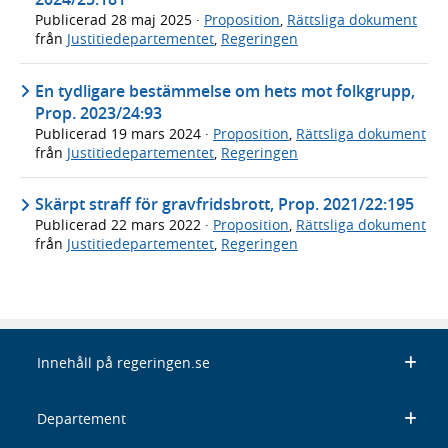
Publicerad
28 maj 2025
·
Proposition
,
Rättsliga dokument
från
Justitiedepartementet
,
Regeringen
En tydligare bestämmelse om hets mot folkgrupp,
Prop. 2023/24:93
Publicerad
19 mars 2024
·
Proposition
,
Rättsliga dokument
från
Justitiedepartementet
,
Regeringen
Skärpt straff för gravfridsbrott, Prop. 2021/22:195
Publicerad
22 mars 2022
·
Proposition
,
Rättsliga dokument
från
Justitiedepartementet
,
Regeringen
Innehåll på regeringen.se
Departement