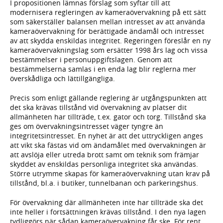
I propositionen lämnas förslag som syftar till att
modernisera regleringen av kameraövervakning på ett sätt
som säkerställer balansen mellan intresset av att använda
kameraövervakning för berättigade ändamål och intresset
av att skydda enskildas integritet. Regeringen föreslår en ny
kameraövervakningslag som ersätter 1998 års lag och vissa
bestämmelser i personuppgiftslagen. Genom att
bestämmelserna samlas i en enda lag blir reglerna mer
överskådliga och lättillgängliga.
Precis som enligt gällande reglering är utgångspunkten att
det ska krävas tillstånd vid övervakning av platser dit
allmänheten har tillträde, t.ex. gator och torg. Tillstånd ska
ges om övervakningsintresset väger tyngre än
integritetsintresset. En nyhet är att det uttryckligen anges
att vikt ska fästas vid om ändamålet med övervakningen är
att avslöja eller utreda brott samt om teknik som främjar
skyddet av enskildas personliga integritet ska användas.
Större utrymme skapas för kameraövervakning utan krav på
tillstånd, bl.a. i butiker, tunnelbanan och parkeringshus.
För övervakning där allmänheten inte har tillträde ska det
inte heller i fortsättningen krävas tillstånd. I den nya lagen
tydliggörs när sådan kameraövervakning får ske. För rent