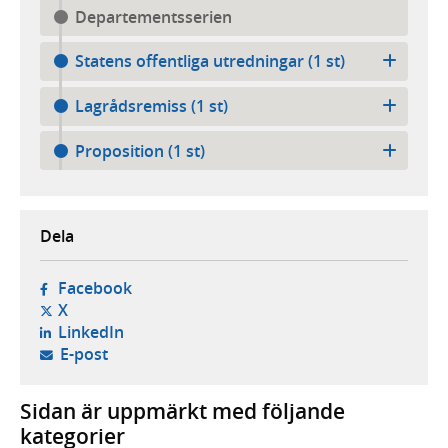
Departementsserien
Statens offentliga utredningar (1 st)
Lagrådsremiss (1 st)
Proposition (1 st)
Dela
- öppnas i ny flik, extern webbplats,
Facebook
- öppnas i ny flik, extern webbplats,
X
- öppnas i ny flik, extern webbplats,
LinkedIn
- öppnar din e-postklient,
E-post
Sidan är uppmärkt med följande
kategorier