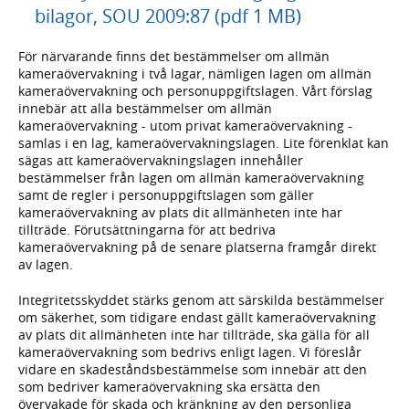
bilagor, SOU 2009:87 (pdf 1 MB)
För närvarande finns det bestämmelser om allmän
kameraövervakning i två lagar, nämligen lagen om allmän
kameraövervakning och personuppgiftslagen. Vårt förslag
innebär att alla bestämmelser om allmän
kameraövervakning - utom privat kameraövervakning -
samlas i en lag, kameraövervakningslagen. Lite förenklat kan
sägas att kameraövervakningslagen innehåller
bestämmelser från lagen om allmän kameraövervakning
samt de regler i personuppgiftslagen som gäller
kameraövervakning av plats dit allmänheten inte har
tillträde. Förutsättningarna för att bedriva
kameraövervakning på de senare platserna framgår direkt
av lagen.
Integritetsskyddet stärks genom att särskilda bestämmelser
om säkerhet, som tidigare endast gällt kameraövervakning
av plats dit allmänheten inte har tillträde, ska gälla för all
kameraövervakning som bedrivs enligt lagen. Vi föreslår
vidare en skadeståndsbestämmelse som innebär att den
som bedriver kameraövervakning ska ersätta den
övervakade för skada och kränkning av den personliga