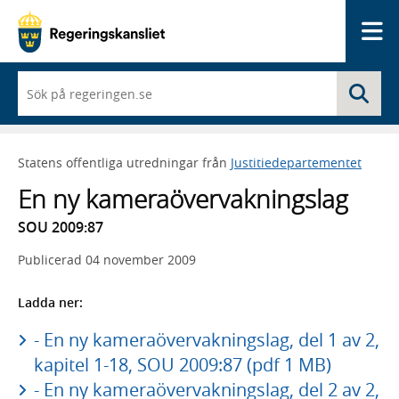
Me
När
Sö
du
börjar
skriva
så
Statens offentliga utredningar från
Justitiedepartementet
framträder
en
En ny kameraövervakningslag
lista
med
SOU 2009:87
sökförslag
Publicerad
04 november 2009
Ladda ner:
- En ny kameraövervakningslag, del 1 av 2,
kapitel 1-18, SOU 2009:87 (pdf 1 MB)
- En ny kameraövervakningslag, del 2 av 2,