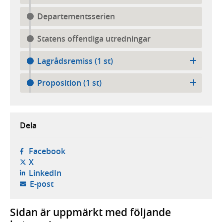
Departementsserien
Statens offentliga utredningar
Lagrådsremiss (1 st)
Proposition (1 st)
Dela
- öppnas i ny flik, extern webbplats,
Facebook
- öppnas i ny flik, extern webbplats,
X
- öppnas i ny flik, extern webbplats,
LinkedIn
- öppnar din e-postklient,
E-post
Sidan är uppmärkt med följande