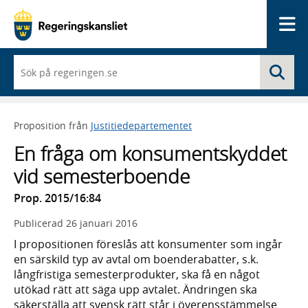
Me
När
Sö
du
börjar
skriva
så
Proposition från
Justitiedepartementet
framträder
en
En fråga om konsumentskyddet
lista
med
vid semesterboende
sökförslag
Prop. 2015/16:84
Publicerad
26 januari 2016
I propositionen föreslås att konsumenter som ingår
en särskild typ av avtal om boenderabatter, s.k.
långfristiga semesterprodukter, ska få en något
utökad rätt att säga upp avtalet. Ändringen ska
säkerställa att svensk rätt står i överensstämmelse