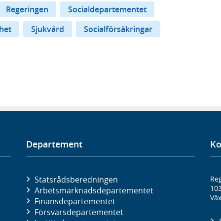
Regeringen
Socialdepartementet
het
Sjukvård
Socialförsäkringar
Departement
Ko
Statsrådsberedningen
Reg
10
Arbetsmarknads­departementet
Väx
Finans­departementet
Försvars­departementet