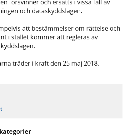
n försvinner och ersätts i vissa fall av
dningen och dataskyddslagen.
mpelvis att bestämmelser om rättelse och
t i stället kommer att regleras av
skyddslagen.
rna träder i kraft den 25 maj 2018.
ebbplats,
ern webbplats,
 ny flik, extern webbplats,
- öppnar din e-postklient,
t
kategorier