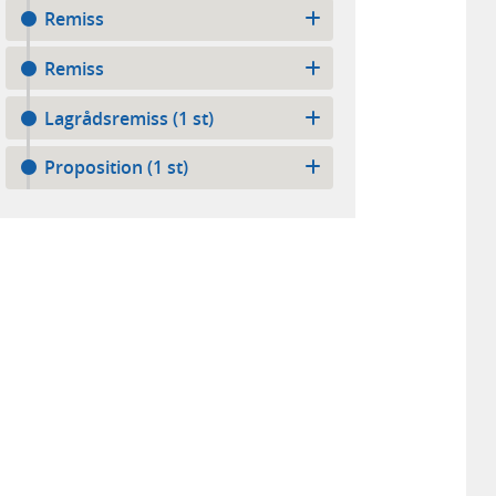
Remiss
Remiss
Lagrådsremiss (1 st)
Proposition (1 st)