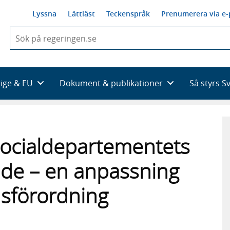
Lyssna
Lättläst
Teckenspråk
Prenumerera via e-
När
du
börjar
skriva
så
rige & EU
Dokument & publikationer
Så styrs S
framträder
en
lista
med
sökförslag
ocialdepartementets
de – en anpassning
dsförordning