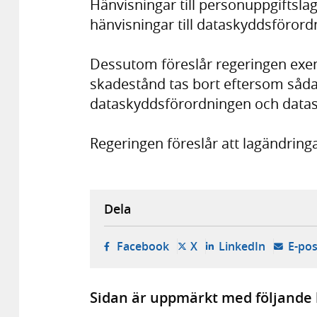
Hänvisningar till personuppgiftslage
hänvisningar till dataskyddsföror
Dessutom föreslår regeringen exe
skadestånd tas bort eftersom sådan
dataskyddsförordningen och data
Regeringen föreslår att lagändringa
Dela
- öppnas i ny flik, extern w
- öppnas i ny flik, ext
- öppnas i
Facebook
X
LinkedIn
E-pos
Sidan är uppmärkt med följande 