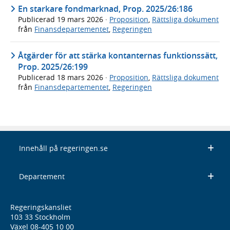
En starkare fondmarknad, Prop. 2025/26:186
Publicerad
19 mars 2026
·
Proposition
,
Rättsliga dokument
från
Finansdepartementet
,
Regeringen
Åtgärder för att stärka kontanternas funktionssätt,
Prop. 2025/26:199
Publicerad
18 mars 2026
·
Proposition
,
Rättsliga dokument
från
Finansdepartementet
,
Regeringen
Innehåll på regeringen.se
Departement
Regeringskansliet
103 33 Stockholm
Växel 08-405 10 00