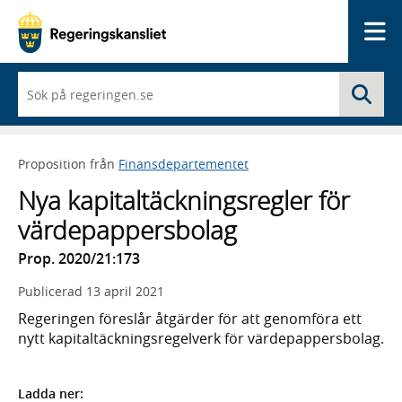
Me
När
Sö
du
börjar
skriva
så
Proposition från
Finansdepartementet
framträder
en
Nya kapitaltäckningsregler för
lista
med
värdepappersbolag
sökförslag
Prop. 2020/21:173
Publicerad
13 april 2021
Regeringen föreslår åtgärder för att genomföra ett
nytt kapitaltäckningsregelverk för värdepappersbolag.
Ladda ner: