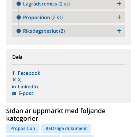
Lagrådsremiss (2 st)
Proposition (2 st)
Riksdagsbeslut (2)
Dela
- öppnas i ny flik, extern webbplats,
Facebook
- öppnas i ny flik, extern webbplats,
X
- öppnas i ny flik, extern webbplats,
LinkedIn
- öppnar din e-postklient,
E-post
Sidan är uppmärkt med följande
kategorier
Proposition
Rättsliga dokument