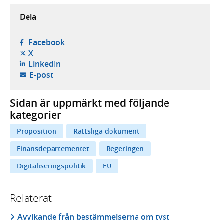
Dela
- öppnas i ny flik, extern webbplats,
Facebook
- öppnas i ny flik, extern webbplats,
X
- öppnas i ny flik, extern webbplats,
LinkedIn
- öppnar din e-postklient,
E-post
Sidan är uppmärkt med följande
kategorier
Proposition
Rättsliga dokument
Finansdepartementet
Regeringen
Digitaliseringspolitik
EU
Relaterat
Avvikande från bestämmelserna om tyst