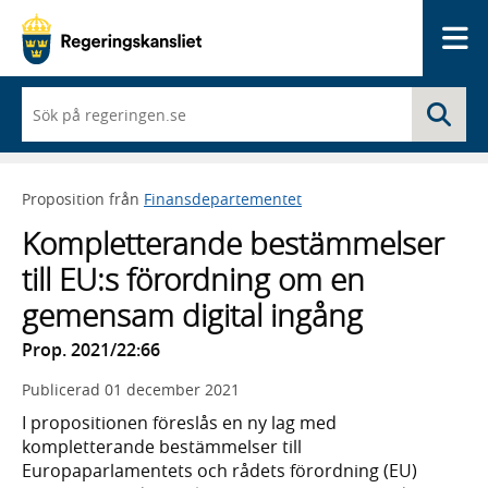
Me
När
Sö
du
börjar
skriva
så
Proposition från
Finansdepartementet
framträder
en
Kompletterande bestämmelser
lista
med
till EU:s förordning om en
sökförslag
gemensam digital ingång
Prop. 2021/22:66
Publicerad
01 december 2021
I propositionen föreslås en ny lag med
kompletterande bestämmelser till
Europaparlamentets och rådets förordning (EU)