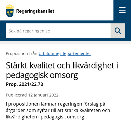
Me
När
Sö
du
börjar
skriva
så
Proposition från
Utbildningsdepartementet
framträder
en
Stärkt kvalitet och likvärdighet i
lista
med
pedagogisk omsorg
sökförslag
Prop. 2021/22:78
Publicerad
12 januari 2022
I propositionen lämnar regeringen förslag på
åtgärder som syftar till att stärka kvaliteten och
likvärdigheten i pedagogisk omsorg.