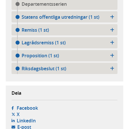
Departementsserien
Statens offentliga utredningar (1 st)
Remiss (1 st)
Lagrådsremiss (1 st)
Proposition (1 st)
Riksdagsbeslut (1 st)
Dela
- öppnas i ny flik, extern webbplats,
Facebook
- öppnas i ny flik, extern webbplats,
X
- öppnas i ny flik, extern webbplats,
LinkedIn
- öppnar din e-postklient,
E-post