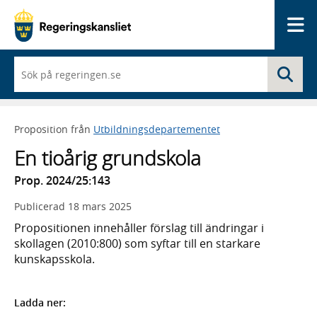
Me
När
Sö
du
börjar
skriva
så
Proposition från
Utbildningsdepartementet
framträder
en
En tioårig grundskola
lista
med
Prop. 2024/25:143
sökförslag
Publicerad
18 mars 2025
Propositionen innehåller förslag till ändringar i
skollagen (2010:800) som syftar till en starkare
kunskapsskola.
Ladda ner: