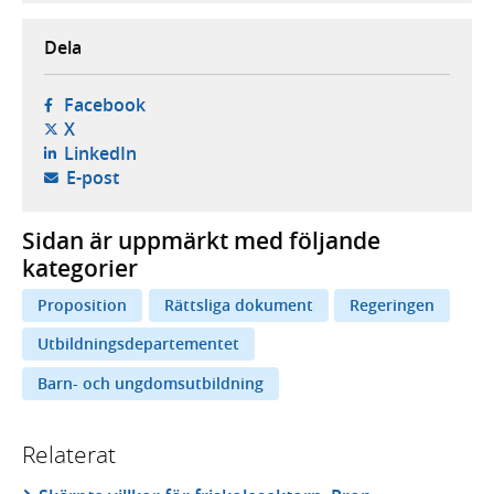
Dela
- öppnas i ny flik, extern webbplats,
Facebook
- öppnas i ny flik, extern webbplats,
X
- öppnas i ny flik, extern webbplats,
LinkedIn
- öppnar din e-postklient,
E-post
Sidan är uppmärkt med följande
kategorier
Proposition
Rättsliga dokument
Regeringen
Utbildningsdepartementet
Barn- och ungdomsutbildning
Relaterat