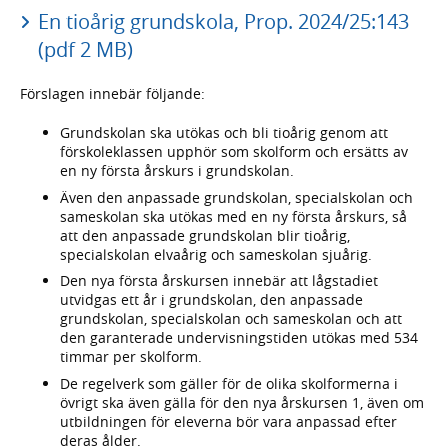
En tioårig grundskola, Prop. 2024/25:143
(pdf 2 MB)
Förslagen innebär följande:
Grundskolan ska utökas och bli tioårig genom att
förskoleklassen upphör som skolform och ersätts av
en ny första årskurs i grundskolan.
Även den anpassade grundskolan, specialskolan och
sameskolan ska utökas med en ny första årskurs, så
att den anpassade grundskolan blir tioårig,
specialskolan elvaårig och sameskolan sjuårig.
Den nya första årskursen innebär att lågstadiet
utvidgas ett år i grundskolan, den anpassade
grundskolan, specialskolan och sameskolan och att
den garanterade undervisningstiden utökas med 534
timmar per skolform.
De regelverk som gäller för de olika skolformerna i
övrigt ska även gälla för den nya årskursen 1, även om
utbildningen för eleverna bör vara anpassad efter
deras ålder.