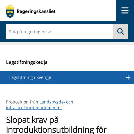
Me
När
Sö
du
börjar
skriva
så
framträder
en
Lagstiftningskedja
lista
med
Lagstiftning i Sverige
sökförslag
Proposition från
Landsbygds- och
infrastrukturdepartementet
Slopat krav på
introduktionsutbildning för