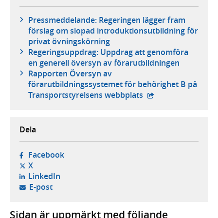
Pressmeddelande: Regeringen lägger fram
förslag om slopad introduktionsutbildning för
privat övningskörning
Regeringsuppdrag: Uppdrag att genomföra
en generell översyn av förarutbildningen
Rapporten Översyn av
förarutbildningssystemet för behörighet B på
- extern webbplats,
Transportstyrelsens webbplats
Dela
- öppnas i ny flik, extern webbplats,
Facebook
- öppnas i ny flik, extern webbplats,
X
- öppnas i ny flik, extern webbplats,
LinkedIn
- öppnar din e-postklient,
E-post
Sidan är uppmärkt med följande