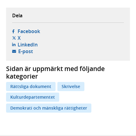
Dela
- öppnas i ny flik, extern webbplats,
Facebook
- öppnas i ny flik, extern webbplats,
X
- öppnas i ny flik, extern webbplats,
LinkedIn
- öppnar din e-postklient,
E-post
Sidan är uppmärkt med följande
kategorier
Rättsliga dokument
Skrivelse
Kulturdepartementet
Demokrati och mänskliga rättigheter