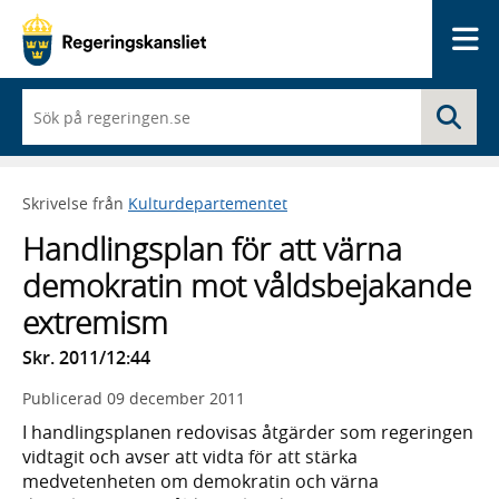
Me
När
Sö
du
börjar
skriva
så
Skrivelse från
Kulturdepartementet
framträder
en
Handlingsplan för att värna
lista
med
demokratin mot våldsbejakande
sökförslag
extremism
Skr. 2011/12:44
Publicerad
09 december 2011
I handlingsplanen redovisas åtgärder som regeringen
vidtagit och avser att vidta för att stärka
medvetenheten om demokratin och värna