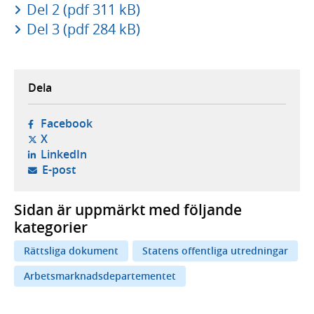
Del 2 (pdf 311 kB)
Del 3 (pdf 284 kB)
Dela
- öppnas i ny flik, extern webbplats,
Facebook
- öppnas i ny flik, extern webbplats,
X
- öppnas i ny flik, extern webbplats,
LinkedIn
- öppnar din e-postklient,
E-post
Sidan är uppmärkt med följande
kategorier
Rättsliga dokument
Statens offentliga utredningar
Arbetsmarknadsdepartementet