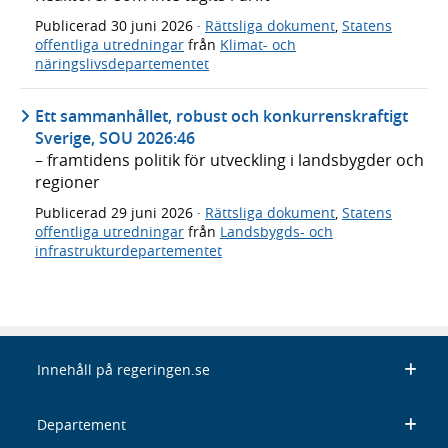
Publicerad
30 juni 2026
·
Rättsliga dokument
,
Statens
offentliga utredningar
från
Klimat- och
näringslivsdepartementet
Ett sammanhållet, robust och konkurrenskraftigt
Sverige, SOU 2026:46
– framtidens politik för utveckling i landsbygder och
regioner
Publicerad
29 juni 2026
·
Rättsliga dokument
,
Statens
offentliga utredningar
från
Landsbygds- och
infrastrukturdepartementet
Innehåll på regeringen.se
Departement