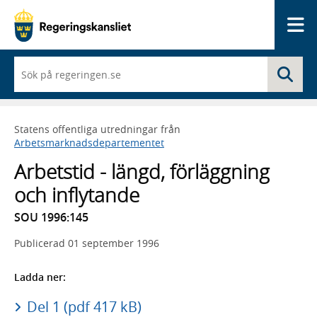
Me
När
Sö
du
börjar
skriva
så
Statens offentliga utredningar från
framträder
Arbetsmarknadsdepartementet
en
lista
Arbetstid - längd, förläggning
med
sökförslag
och inflytande
SOU 1996:145
Publicerad
01 september 1996
Ladda ner:
Del 1 (pdf 417 kB)