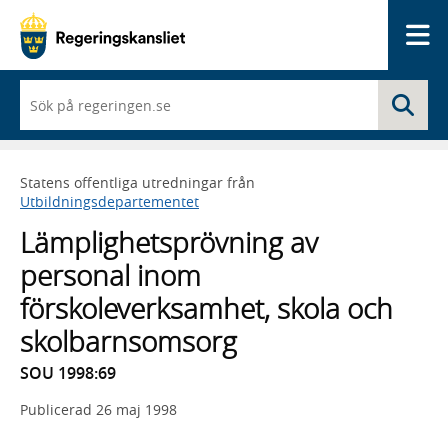
Me
När
Sö
du
börjar
skriva
så
Statens offentliga utredningar från
framträder
Utbildningsdepartementet
en
lista
Lämplighetsprövning av
med
sökförslag
personal inom
förskoleverksamhet, skola och
skolbarnsomsorg
SOU 1998:69
Publicerad
26 maj 1998