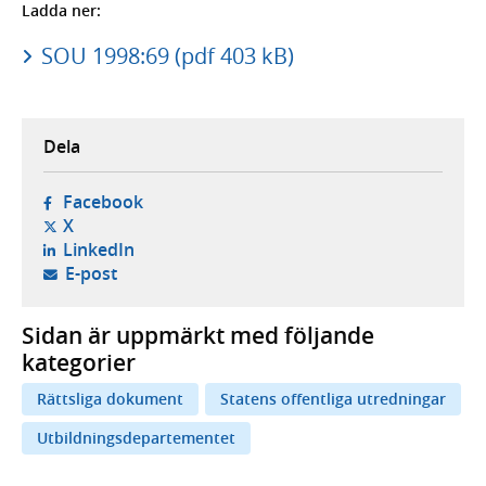
Ladda ner:
SOU 1998:69 (pdf 403 kB)
Dela
- öppnas i ny flik, extern webbplats,
Facebook
- öppnas i ny flik, extern webbplats,
X
- öppnas i ny flik, extern webbplats,
LinkedIn
- öppnar din e-postklient,
E-post
Sidan är uppmärkt med följande
kategorier
Rättsliga dokument
Statens offentliga utredningar
Utbildningsdepartementet