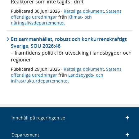
Reaktorer som inte tagits i drift
Publicerad
30 juni 2026
·
Rättsliga dokument
,
Statens
offentliga utredningar
från
Klimat- och
näringslivsdepartementet
Ett sammanhållet, robust och konkurrenskraftigt
Sverige, SOU 2026:46
– framtidens politik för utveckling i landsbygder och
regioner
Publicerad
29 juni 2026
·
Rättsliga dokument
,
Statens
offentliga utredningar
från
Landsbygds- och
infrastrukturdepartementet
Innehåll på regeringen.se
Departement