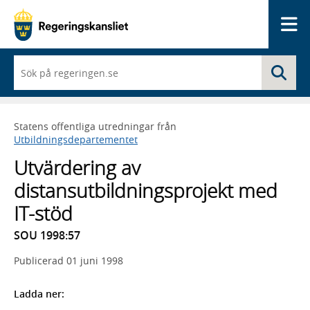
Me
När
Sö
du
börjar
skriva
så
Statens offentliga utredningar från
framträder
Utbildningsdepartementet
en
lista
Utvärdering av
med
sökförslag
distansutbildningsprojekt med
IT-stöd
SOU 1998:57
Publicerad
01 juni 1998
Ladda ner: