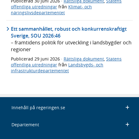
Publicerad
30 juni 2026
·
Rättsliga dokument
,
Statens
offentliga utredningar
från
Klimat- och
näringslivsdepartementet
Ett sammanhållet, robust och konkurrenskraftigt
Sverige, SOU 2026:46
– framtidens politik för utveckling i landsbygder och
regioner
Publicerad
29 juni 2026
·
Rättsliga dokument
,
Statens
offentliga utredningar
från
Landsbygds- och
infrastrukturdepartementet
Innehåll på regeringen.se
Departement