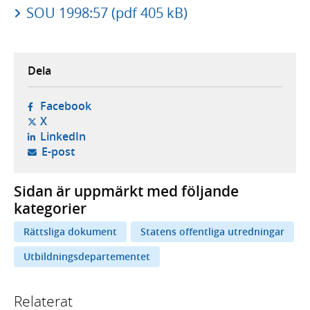
SOU 1998:57 (pdf 405 kB)
Dela
- öppnas i ny flik, extern webbplats,
Facebook
- öppnas i ny flik, extern webbplats,
X
- öppnas i ny flik, extern webbplats,
LinkedIn
- öppnar din e-postklient,
E-post
Sidan är uppmärkt med följande
kategorier
Rättsliga dokument
Statens offentliga utredningar
Utbildningsdepartementet
Relaterat