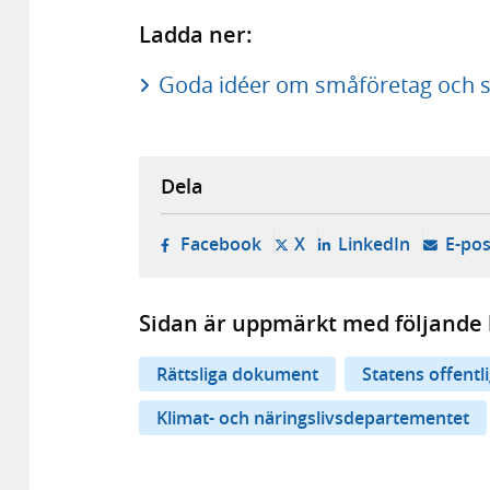
Ladda ner:
Goda idéer om småföretag och s
Dela
- öppnas i ny flik, extern w
- öppnas i ny flik, ext
- öppnas i
Facebook
X
LinkedIn
E-pos
Sidan är uppmärkt med följande 
Rättsliga dokument
Statens offentl
Klimat- och näringslivsdepartementet