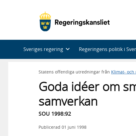
Huvudnavigering
Sveriges regering
Regeringens politik i Sve
Statens offentliga utredningar från
Klimat- och
Goda idéer om sm
samverkan
SOU 1998:92
Publicerad
01 juni 1998