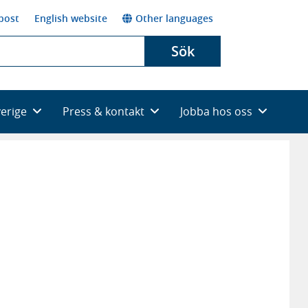
post
English website
Other languages
Sök
verige
Press & kontakt
Jobba hos oss