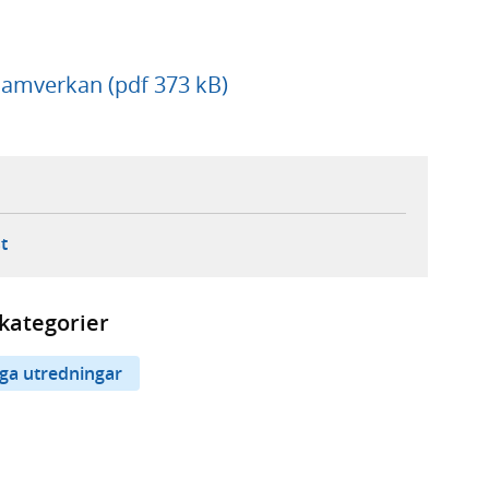
amverkan (pdf 373 kB)
ebbplats,
ern webbplats,
 ny flik, extern webbplats,
- öppnar din e-postklient,
t
kategorier
iga utredningar