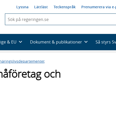
Lyssna
Lättläst
Teckenspråk
Prenumerera via e-
När
du
börjar
skriva
så
rige & EU
Dokument & publikationer
Så styrs S
framträder
en
lista
 näringslivsdepartementet
med
sökförslag
åföretag och