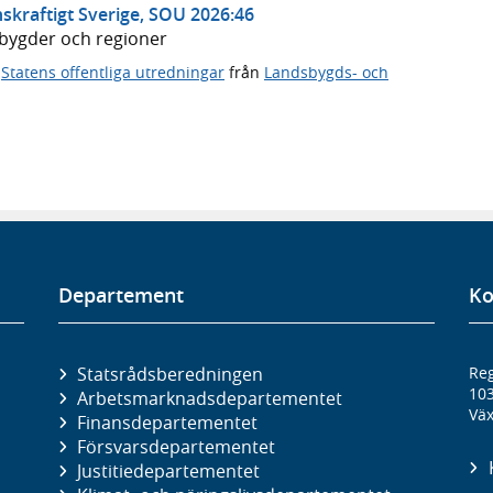
skraftigt Sverige, SOU 2026:46
dsbygder och regioner
,
Statens offentliga utredningar
från
Landsbygds- och
Departement
Ko
Statsrådsberedningen
Reg
10
Arbetsmarknads­departementet
Väx
Finans­departementet
Försvars­departementet
Justitie­departementet