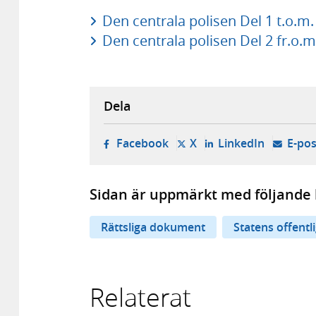
Den centrala polisen Del 1 t.o.m.
Den centrala polisen Del 2 fr.o.m
Dela
- öppnas i ny flik, extern w
- öppnas i ny flik, ext
- öppnas i
Facebook
X
LinkedIn
E-pos
Sidan är uppmärkt med följande 
Rättsliga dokument
Statens offentl
Relaterat