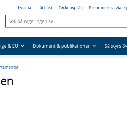
Lyssna
Lättläst
Teckenspråk
Prenumerera via e-
När
du
börjar
skriva
så
rige & EU
Dokument & publikationer
Så styrs S
framträder
en
lista
artementet
med
sökförslag
sen