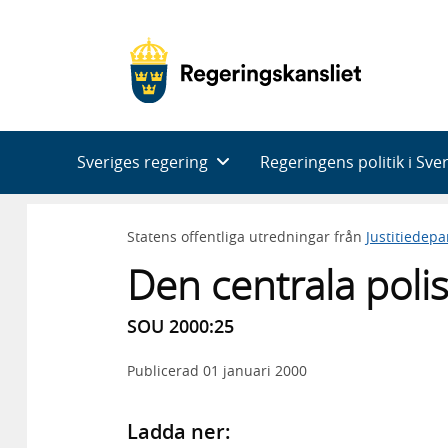
Huvudnavigering
Sveriges regering
Regeringens politik i Sve
Statens offentliga utredningar från
Justitiedep
Den centrala poli
SOU 2000:25
Publicerad
01 januari 2000
Ladda ner: