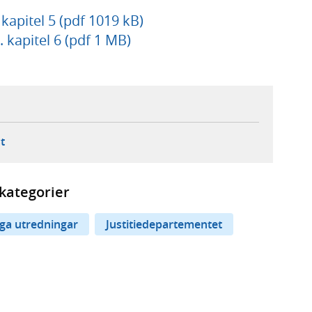
 kapitel 5 (pdf 1019 kB)
. kapitel 6 (pdf 1 MB)
ebbplats,
ern webbplats,
 ny flik, extern webbplats,
- öppnar din e-postklient,
t
kategorier
iga utredningar
Justitiedepartementet