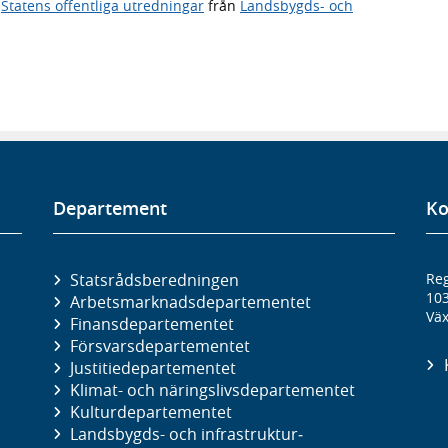
,
Statens offentliga utredningar
från
Landsbygds- och
Departement
Ko
Statsrådsberedningen
Reg
10
Arbetsmarknads­departementet
Väx
Finans­departementet
Försvars­departementet
Justitie­departementet
Klimat- och näringslivs­departementet
Kultur­departementet
Landsbygds- och infrastruktur­