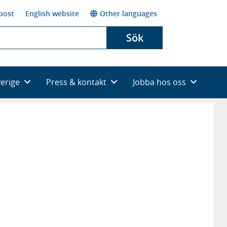
post
English website
Other languages
Sök
verige
Press & kontakt
Jobba hos oss