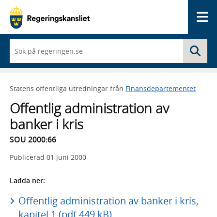
Me
När
Sö
du
börjar
skriva
så
Statens offentliga utredningar från
Finansdepartementet
framträder
en
Offentlig administration av
lista
med
banker i kris
sökförslag
SOU 2000:66
Publicerad
01 juni 2000
Ladda ner:
Offentlig administration av banker i kris,
kapitel 1 (pdf 449 kB)