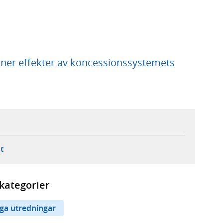
oner effekter av koncessionssystemets
ebbplats,
ern webbplats,
 ny flik, extern webbplats,
- öppnar din e-postklient,
t
kategorier
iga utredningar