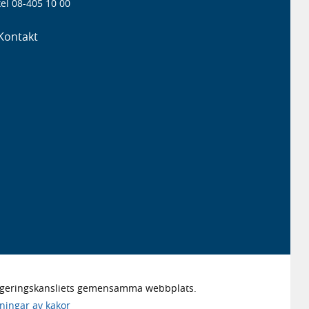
el 08-405 10 00
Kontakt
Regeringskansliets gemensamma webbplats.
lningar av kakor