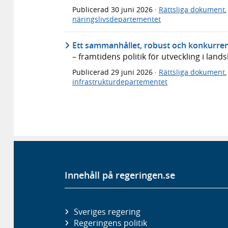
Publicerad
30 juni 2026
·
Rättsliga dokument
näringslivsdepartementet
Ett sammanhållet, robust och konkurren
– framtidens politik för utveckling i lan
Publicerad
29 juni 2026
·
Rättsliga dokument
infrastrukturdepartementet
Innehåll på regeringen.se
Sveriges regering
Regeringens politik