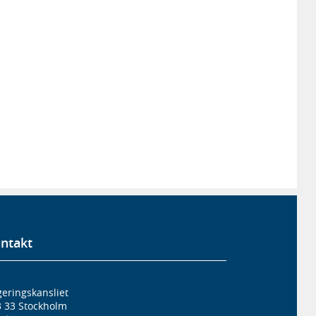
ntakt
eringskansliet
3 33 Stockholm