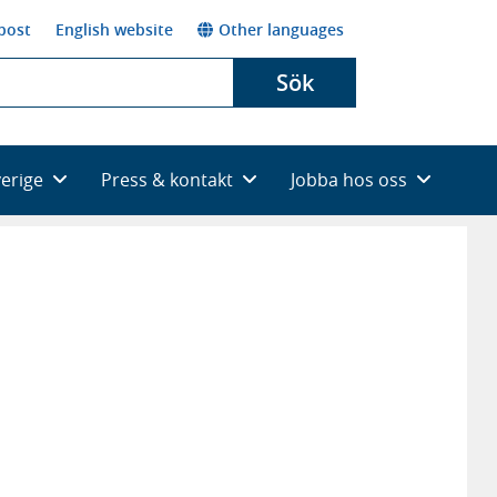
post
English website
Other languages
Sök
verige
Press & kontakt
Jobba hos oss