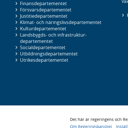
Väx
Finans­departementet
Försvars­departementet
Justitie­departementet
Klimat- och näringslivs­departementet
Kultur­departementet
Landsbygds- och infrastruktur­
departementet
Social­departementet
Utbildnings­departementet
Utrikes­departementet
Det här är regeringens och 
Om Regeringskansliet
Instäl