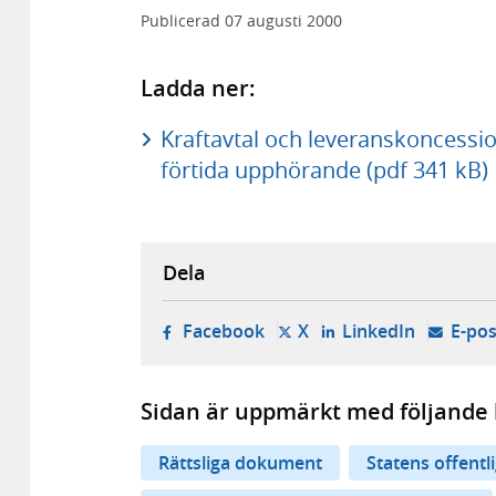
Publicerad
07 augusti 2000
Ladda ner:
Kraftavtal och leveranskoncessi
förtida upphörande (pdf 341 kB)
Dela
- öppnas i ny flik, extern w
- öppnas i ny flik, ext
- öppnas i
Facebook
X
LinkedIn
E-pos
Sidan är uppmärkt med följande 
Rättsliga dokument
Statens offentl