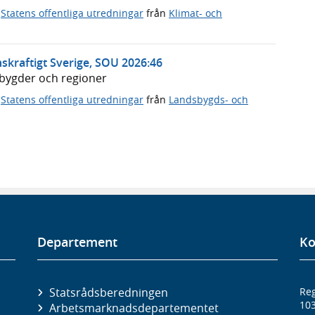
,
Statens offentliga utredningar
från
Klimat- och
skraftigt Sverige, SOU 2026:46
dsbygder och regioner
,
Statens offentliga utredningar
från
Landsbygds- och
Departement
Ko
Statsrådsberedningen
Reg
10
Arbetsmarknads­departementet