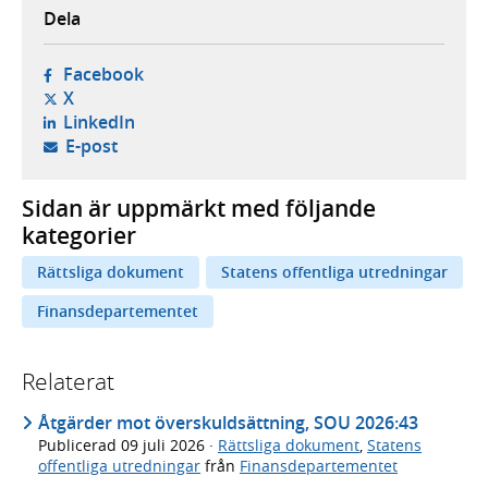
Dela
- öppnas i ny flik, extern webbplats,
Facebook
- öppnas i ny flik, extern webbplats,
X
- öppnas i ny flik, extern webbplats,
LinkedIn
- öppnar din e-postklient,
E-post
Sidan är uppmärkt med följande
kategorier
Rättsliga dokument
Statens offentliga utredningar
Finansdepartementet
Relaterat
Åtgärder mot överskuldsättning, SOU 2026:43
Publicerad
09 juli 2026
·
Rättsliga dokument
,
Statens
offentliga utredningar
från
Finansdepartementet