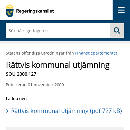
Me
När
Sö
du
börjar
skriva
så
Statens offentliga utredningar från
Finansdepartementet
framträder
en
Rättvis kommunal utjämning
lista
med
SOU 2000:127
sökförslag
Publicerad
01 november 2000
Ladda ner:
Rättvis kommunal utjämning (pdf 727 kB)