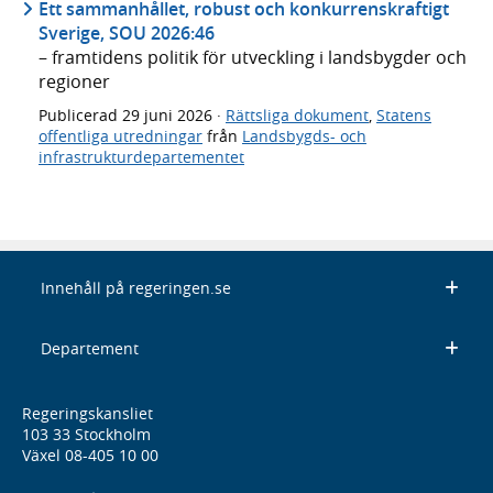
Ett sammanhållet, robust och konkurrenskraftigt
Sverige, SOU 2026:46
– framtidens politik för utveckling i landsbygder och
regioner
Publicerad
29 juni 2026
·
Rättsliga dokument
,
Statens
offentliga utredningar
från
Landsbygds- och
infrastrukturdepartementet
Innehåll på regeringen.se
Departement
Regeringskansliet
103 33 Stockholm
Växel 08-405 10 00