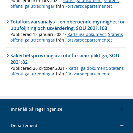
Publicerad
31 mars 2022
·
Rättsliga dokument
,
Statens
offentliga utredningar
från
Försvarsdepartementet
Totalförsvarsanalys – en oberoende myndighet för
uppföljning och utvärdering, SOU 2021:103
Publicerad
12 januari 2022
·
Rättsliga dokument
,
Statens
offentliga utredningar
från
Försvarsdepartementet
Säkerhetsprövning av totalförsvarspliktiga, SOU
2021:82
Publicerad
26 oktober 2021
·
Rättsliga dokument
,
Statens
offentliga utredningar
från
Försvarsdepartementet
Innehåll på regeringen.se
Departement