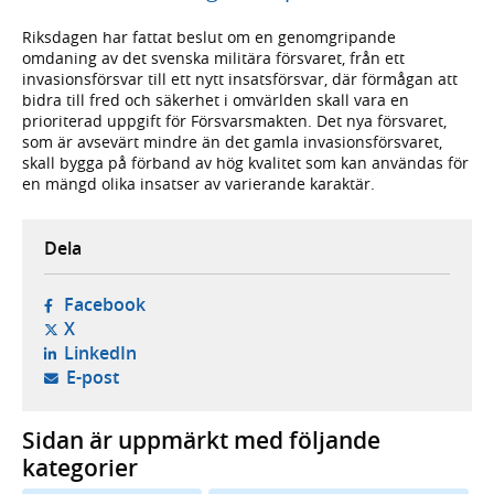
Riksdagen har fattat beslut om en genomgripande
omdaning av det svenska militära försvaret, från ett
invasionsförsvar till ett nytt insatsförsvar, där förmågan att
bidra till fred och säkerhet i omvärlden skall vara en
prioriterad uppgift för Försvarsmakten. Det nya försvaret,
som är avsevärt mindre än det gamla invasionsförsvaret,
skall bygga på förband av hög kvalitet som kan användas för
en mängd olika insatser av varierande karaktär.
Dela
- öppnas i ny flik, extern webbplats,
Facebook
- öppnas i ny flik, extern webbplats,
X
- öppnas i ny flik, extern webbplats,
LinkedIn
- öppnar din e-postklient,
E-post
Sidan är uppmärkt med följande
kategorier