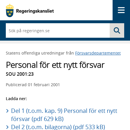
Me
När
Sö
du
börjar
skriva
så
Statens offentliga utredningar från
Försvarsdepartementet
framträder
en
Personal för ett nytt försvar
lista
med
SOU 2001:23
sökförslag
Publicerad
01 februari 2001
Ladda ner:
Del 1 (t.o.m. kap. 9) Personal för ett nytt
försvar (pdf 629 kB)
Del 2 (t.o.m. bilagorna) (pdf 533 kB)