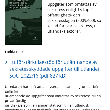
uppgifter som omfattas av
sekretess enligt 15 kap. 2 §
offentlighets- och
sekretesslagen (2009:400), så
kallad försvarssekretess, till
utländska aktörer.
Ladda ner:
Ett förstärkt lagstöd för utlämnande av
sekretesskyddade uppgifter till utlandet,
SOU 2022:16 (pdf 827 kB)
Utredaren har haft att analysera om samma grunder bör
gälla för
utlämnande av uppgifter som omfattas av sekretess till en
privaträttslig
juridisk person i en annan stat som till en utländsk
myndighet eller en mellanfolklig organisation. Vidare har