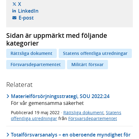
- öppnas i ny flik, extern webbplats,
X
- öppnas i ny flik, extern webbplats,
LinkedIn
- öppnar din e-postklient,
E-post
Sidan är uppmärkt med följande
kategorier
Rättsliga dokument
Statens offentliga utredningar
Försvarsdepartementet
Militärt försvar
Relaterat
Materielförsörjningsstrategi, SOU 2022:24
För vår gemensamma säkerhet
Publicerad
19 maj 2022
·
Rättsliga dokument
,
Statens
offentliga utredningar
från
Försvarsdepartementet
Totalförsvarsanalys – en oberoende myndighet för