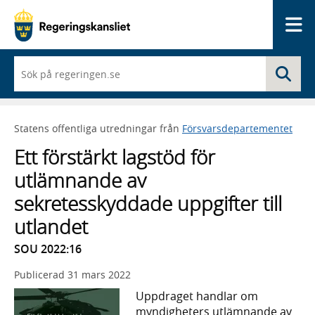
Me
När
Sö
du
börjar
skriva
så
Statens offentliga utredningar från
Försvarsdepartementet
framträder
en
Ett förstärkt lagstöd för
lista
med
utlämnande av
sökförslag
sekretesskyddade uppgifter till
utlandet
SOU 2022:16
Publicerad
31 mars 2022
Uppdraget handlar om
myndigheters utlämnande av