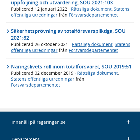
uppföljning och utvärdering, SOU 2021:103
Publicerad
12 januari 2022
·
Rättsliga dokument
,
Statens
offentliga utredningar
från
Försvarsdepartementet
Säkerhetsprövning av totalförsvarspliktiga, SOU
2021:82
Publicerad
26 oktober 2021
·
Rättsliga dokument
,
Statens
offentliga utredningar
från
Försvarsdepartementet
Näringslivets roll inom totalförsvaret, SOU 2019:51
Publicerad
02 december 2019
·
Rättsliga dokument
,
Statens offentliga utredningar
från
Försvarsdepartementet
Innehåll på regeringen.se
Departement