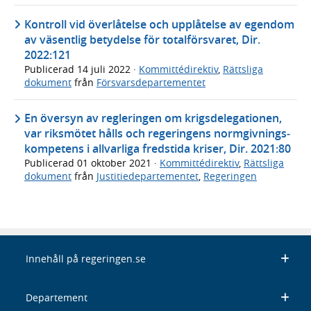
Kontroll vid överlåtelse och upplåtelse av egendom
av väsentlig betydelse för totalförsvaret, Dir.
2022:121
Publicerad
14 juli 2022
·
Kommittédirektiv
,
Rättsliga
dokument
från
Försvarsdepartementet
En översyn av regleringen om krigs­delegationen,
var riksmötet hålls och regeringens normgivnings­
kompetens i allvarliga fredstida kriser, Dir. 2021:80
Publicerad
01 oktober 2021
·
Kommittédirektiv
,
Rättsliga
dokument
från
Justitiedepartementet
,
Regeringen
Innehåll på regeringen.se
Departement