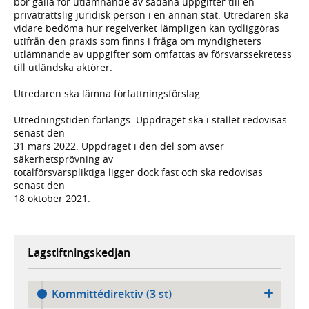
bör gälla för utlämnande av sådana uppgifter till en
privaträttslig juridisk person i en annan stat. Utredaren ska
vidare bedöma hur regelverket lämpligen kan tydliggöras
utifrån den praxis som finns i fråga om myndigheters
utlämnande av uppgifter som omfattas av försvarssekretess
till utländska aktörer.
Utredaren ska lämna författningsförslag.
Utredningstiden förlängs. Uppdraget ska i stället redovisas
senast den
31 mars 2022. Uppdraget i den del som avser
säkerhetsprövning av
totalförsvarspliktiga ligger dock fast och ska redovisas
senast den
18 oktober 2021.
Lagstiftningskedjan
Kommittédirektiv (3 st)