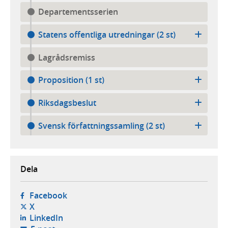
Departementsserien
Statens offentliga utredningar (2 st)
Lagrådsremiss
Proposition (1 st)
Riksdagsbeslut
Svensk författningssamling (2 st)
Dela
- öppnas i ny flik, extern webbplats,
Facebook
- öppnas i ny flik, extern webbplats,
X
- öppnas i ny flik, extern webbplats,
LinkedIn