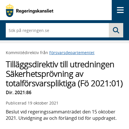
Me
När
Sö
du
börjar
skriva
så
Kommittédirektiv från
Försvarsdepartementet
framträder
en
Tilläggsdirektiv till utredningen
lista
med
Säkerhetsprövning av
sökförslag
totalförsvarspliktiga (Fö 2021:01)
Dir. 2021:86
Publicerad
19 oktober 2021
Beslut vid regeringssammanträdet den 15 oktober
2021. Utvidgning av och förlängd tid för uppdraget.