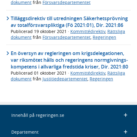
dokument
från
Försvarsdepartementet
Tilläggsdirektiv till utredningen Säkerhetsprövning
av totalförsvarspliktiga (Fö 2021:01), Dir. 2021:86
Publicerad
19 oktober 2021
·
Kommittédirektiv
,
Rättsliga
dokument
från
Försvarsdepartementet
,
Regeringen
En översyn av regleringen om krigs­delegationen,
var riksmötet hålls och regeringens normgivnings­
kompetens i allvarliga fredstida kriser, Dir. 2021:80
Publicerad
01 oktober 2021
·
Kommittédirektiv
,
Rättsliga
dokument
från
Justitiedepartementet
,
Regeringen
Innehåll på regeringen.se
Departement