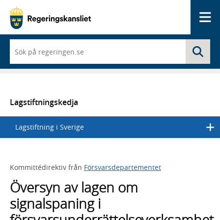
Me
När
Sö
du
börjar
skriva
så
framträder
en
Lagstiftningskedja
lista
med
Lagstiftning i Sverige
sökförslag
Kommittédirektiv från
Försvarsdepartementet
Översyn av lagen om
signalspaning i
försvarsunderrättelseverksamhet