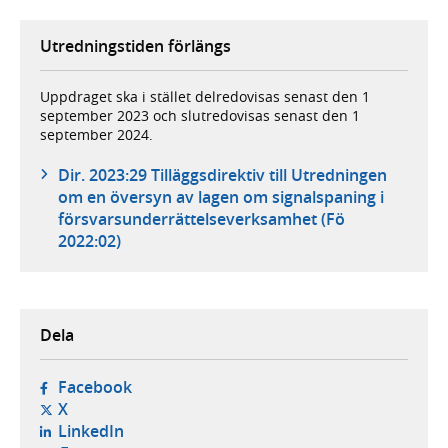
Utredningstiden förlängs
Uppdraget ska i stället delredovisas senast den 1
september 2023 och slutredovisas senast den 1
september 2024.
Dir. 2023:29 Tilläggsdirektiv till Utredningen
om en översyn av lagen om signalspaning i
försvarsunderrättelseverksamhet (Fö
2022:02)
Dela
- öppnas i ny flik, extern webbplats,
Facebook
- öppnas i ny flik, extern webbplats,
X
- öppnas i ny flik, extern webbplats,
LinkedIn