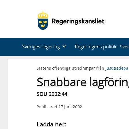
Huvudnavigering
Sveriges regering
Regeringens politik i Sve
Statens offentliga utredningar från
Justitiedep
Snabbare lagföring
SOU 2002:44
Publicerad
17 juni 2002
Ladda ner: