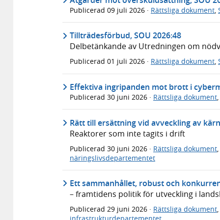
Publicerad
09 juli 2026
·
Rättsliga dokument
,
Tillträdesförbud, SOU 2026:48
Delbetänkande av Utredningen om nödvär
Publicerad
01 juli 2026
·
Rättsliga dokument
,
Effektiva ingripanden mot brott i cyber
Publicerad
30 juni 2026
·
Rättsliga dokument
Rätt till ersättning vid avveckling av kä
Reaktorer som inte tagits i drift
Publicerad
30 juni 2026
·
Rättsliga dokument
näringslivsdepartementet
Ett sammanhållet, robust och konkurren
– framtidens politik för utveckling i lan
Publicerad
29 juni 2026
·
Rättsliga dokument
infrastrukturdepartementet