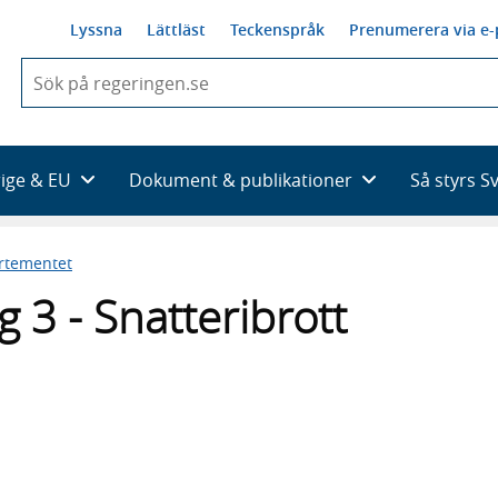
Lyssna
Lättläst
Teckenspråk
Prenumerera via e-
När
du
börjar
skriva
så
rige & EU
Dokument & publikationer
Så styrs S
framträder
en
lista
artementet
med
sökförslag
 3 - Snatteribrott