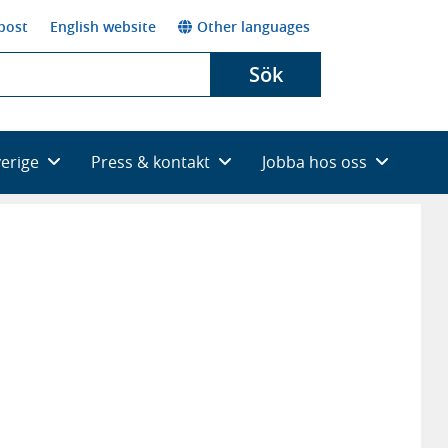
post
English website
Other languages
Sök
verige
Press & kontakt
Jobba hos oss