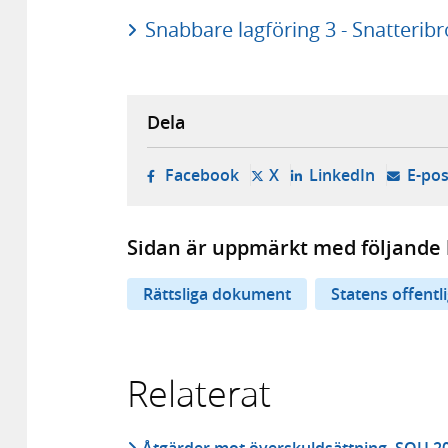
Snabbare lagföring 3 - Snatteribr
Dela
- öppnas i ny flik, extern w
- öppnas i ny flik, ext
- öppnas i
Facebook
X
LinkedIn
E-pos
Sidan är uppmärkt med följande 
Rättsliga dokument
Statens offentl
Relaterat
Åtgärder mot överskuldsättning, SOU 2