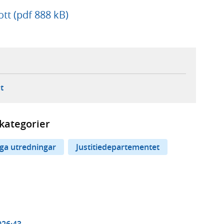
ott (pdf 888 kB)
ebbplats,
ern webbplats,
 ny flik, extern webbplats,
- öppnar din e-postklient,
t
kategorier
iga utredningar
Justitiedepartementet
026:43