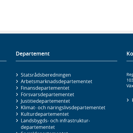
Departement
Ko
Statsrådsberedningen
Reg
10
Arbetsmarknads­departementet
Väx
Finans­departementet
Försvars­departementet
Justitie­departementet
Klimat- och näringslivs­departementet
Kultur­departementet
Landsbygds- och infrastruktur­
departementet