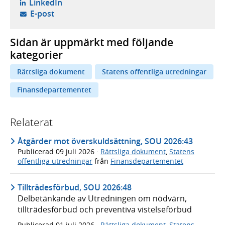
- öppnas i ny flik, extern webbplats,
LinkedIn
- öppnar din e-postklient,
E-post
Sidan är uppmärkt med följande
kategorier
Rättsliga dokument
Statens offentliga utredningar
Finansdepartementet
Relaterat
Åtgärder mot överskuldsättning, SOU 2026:43
Publicerad
09 juli 2026
·
Rättsliga dokument
,
Statens
offentliga utredningar
från
Finansdepartementet
Tillträdesförbud, SOU 2026:48
Delbetänkande av Utredningen om nödvärn,
tillträdesförbud och preventiva vistelseförbud
Publicerad
01 juli 2026
·
Rättsliga dokument
,
Statens