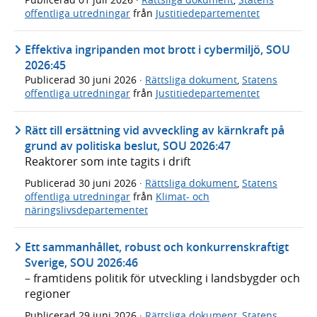
offentliga utredningar
från
Justitiedepartementet
Effektiva ingripanden mot brott i cybermiljö, SOU
2026:45
Publicerad
30 juni 2026
·
Rättsliga dokument
,
Statens
offentliga utredningar
från
Justitiedepartementet
Rätt till ersättning vid avveckling av kärnkraft på
grund av politiska beslut, SOU 2026:47
Reaktorer som inte tagits i drift
Publicerad
30 juni 2026
·
Rättsliga dokument
,
Statens
offentliga utredningar
från
Klimat- och
näringslivsdepartementet
Ett sammanhållet, robust och konkurrenskraftigt
Sverige, SOU 2026:46
– framtidens politik för utveckling i landsbygder och
regioner
Publicerad
29 juni 2026
·
Rättsliga dokument
,
Statens