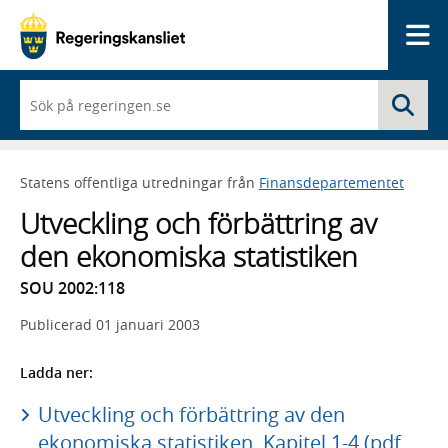
Me
När
Sö
du
börjar
skriva
så
Statens offentliga utredningar från
Finansdepartementet
framträder
en
Utveckling och förbättring av
lista
med
den ekonomiska statistiken
sökförslag
SOU 2002:118
Publicerad
01 januari 2003
Ladda ner:
Utveckling och förbättring av den
ekonomiska statistiken, Kapitel 1-4 (pdf