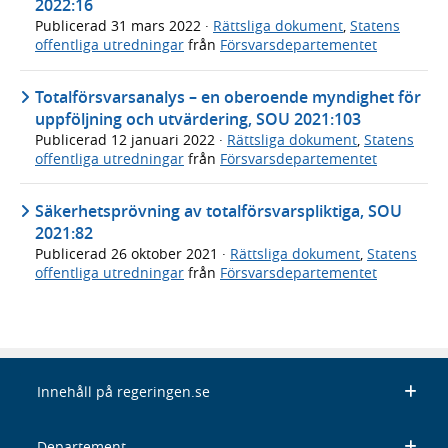
2022:16
Publicerad
31 mars 2022
·
Rättsliga dokument
,
Statens
offentliga utredningar
från
Försvarsdepartementet
Totalförsvarsanalys – en oberoende myndighet för
uppföljning och utvärdering, SOU 2021:103
Publicerad
12 januari 2022
·
Rättsliga dokument
,
Statens
offentliga utredningar
från
Försvarsdepartementet
Säkerhetsprövning av totalförsvarspliktiga, SOU
2021:82
Publicerad
26 oktober 2021
·
Rättsliga dokument
,
Statens
offentliga utredningar
från
Försvarsdepartementet
Innehåll på regeringen.se
Departement