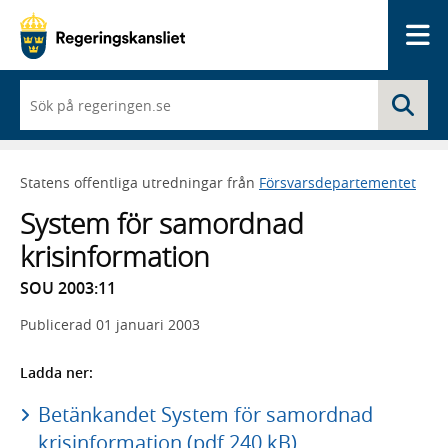
Me
När
Sö
du
börjar
skriva
så
Statens offentliga utredningar från
Försvarsdepartementet
framträder
en
System för samordnad
lista
med
krisinformation
sökförslag
SOU 2003:11
Publicerad
01 januari 2003
Ladda ner:
Betänkandet System för samordnad
krisinformation (pdf 240 kB)