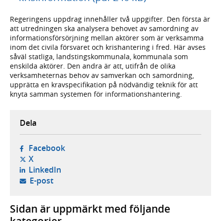
Regeringens uppdrag innehåller två uppgifter. Den första är
att utredningen ska analysera behovet av samordning av
informationsförsörjning mellan aktörer som är verksamma
inom det civila försvaret och krishantering i fred. Här avses
såväl statliga, landstingskommunala, kommunala som
enskilda aktörer. Den andra är att, utifrån de olika
verksamheternas behov av samverkan och samordning,
upprätta en kravspecifikation på nödvändig teknik för att
knyta samman systemen för informationshantering.
Dela
- öppnas i ny flik, extern webbplats,
Facebook
- öppnas i ny flik, extern webbplats,
X
- öppnas i ny flik, extern webbplats,
LinkedIn
- öppnar din e-postklient,
E-post
Sidan är uppmärkt med följande