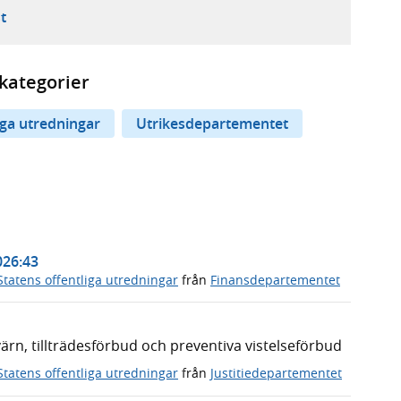
ebbplats,
ern webbplats,
 ny flik, extern webbplats,
- öppnar din e-postklient,
t
kategorier
iga utredningar
Utrikesdepartementet
026:43
Statens offentliga utredningar
från
Finansdepartementet
n, tillträdesförbud och preventiva vistelseförbud
Statens offentliga utredningar
från
Justitiedepartementet