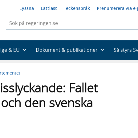
Lyssna
Lättläst
Teckenspråk
Prenumerera via e-
När
du
börjar
skriva
så
rige & EU
Dokument & publikationer
Så styrs S
framträder
en
lista
rtementet
med
sökförslag
isslyckande: Fallet
 och den svenska