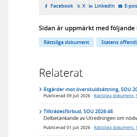
- öppnas i ny flik, extern w
- öppnas i ny flik, ext
- öppnas i
Facebook
X
LinkedIn
E-pos
Sidan är uppmärkt med följande 
Rättsliga dokument
Statens offentl
Relaterat
Åtgärder mot överskuldsättning, SOU 2
Publicerad
09 juli 2026
·
Rättsliga dokument
,
Tillträdesförbud, SOU 2026:48
Delbetänkande av Utredningen om nödvär
Publicerad
01 juli 2026
·
Rättsliga dokument
,