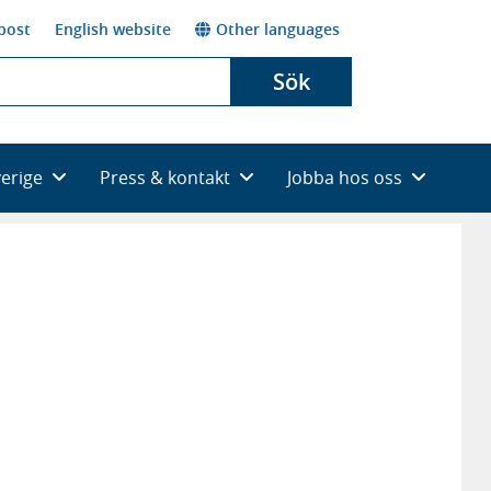
post
English website
Other languages
Sök
verige
Press & kontakt
Jobba hos oss