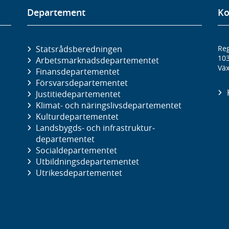
Departement
Ko
Statsrådsberedningen
Reg
10
Arbetsmarknads­departementet
Väx
Finans­departementet
Försvars­departementet
Justitie­departementet
Klimat- och näringslivs­departementet
Kultur­departementet
Landsbygds- och infrastruktur­
departementet
Social­departementet
Utbildnings­departementet
Utrikes­departementet