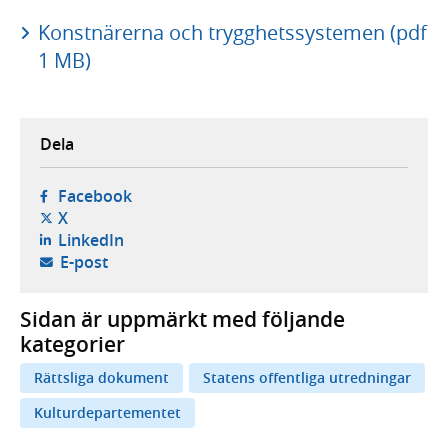
Konstnärerna och trygghetssystemen (pdf
1 MB)
Dela
- öppnas i ny flik, extern webbplats,
Facebook
- öppnas i ny flik, extern webbplats,
X
- öppnas i ny flik, extern webbplats,
LinkedIn
- öppnar din e-postklient,
E-post
Sidan är uppmärkt med följande
kategorier
Rättsliga dokument
Statens offentliga utredningar
Kulturdepartementet