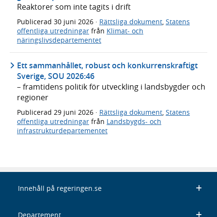
Reaktorer som inte tagits i drift
Publicerad
30 juni 2026
·
Rättsliga dokument
,
Statens
offentliga utredningar
från
Klimat- och
näringslivsdepartementet
Ett sammanhållet, robust och konkurrenskraftigt
Sverige, SOU 2026:46
– framtidens politik för utveckling i landsbygder och
regioner
Publicerad
29 juni 2026
·
Rättsliga dokument
,
Statens
offentliga utredningar
från
Landsbygds- och
infrastrukturdepartementet
Innehåll på regeringen.se
Departement