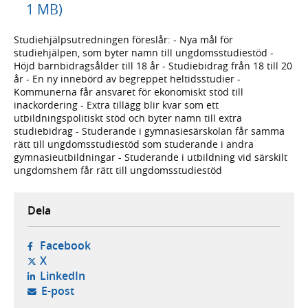
1 MB)
Studiehjälpsutredningen föreslår: - Nya mål för
studiehjälpen, som byter namn till ungdomsstudiestöd -
Höjd barnbidragsålder till 18 år - Studiebidrag från 18 till 20
år - En ny innebörd av begreppet heltidsstudier -
Kommunerna får ansvaret för ekonomiskt stöd till
inackordering - Extra tillägg blir kvar som ett
utbildningspolitiskt stöd och byter namn till extra
studiebidrag - Studerande i gymnasiesärskolan får samma
rätt till ungdomsstudiestöd som studerande i andra
gymnasieutbildningar - Studerande i utbildning vid särskilt
ungdomshem får rätt till ungdomsstudiestöd
Dela
- öppnas i ny flik, extern webbplats,
Facebook
- öppnas i ny flik, extern webbplats,
X
- öppnas i ny flik, extern webbplats,
LinkedIn
- öppnar din e-postklient,
E-post