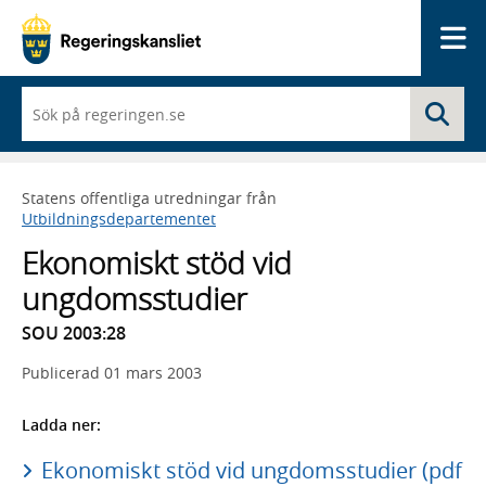
Me
När
Sö
du
börjar
skriva
så
Statens offentliga utredningar från
framträder
Utbildningsdepartementet
en
lista
Ekonomiskt stöd vid
med
sökförslag
ungdomsstudier
SOU 2003:28
Publicerad
01 mars 2003
Ladda ner:
Ekonomiskt stöd vid ungdomsstudier (pdf