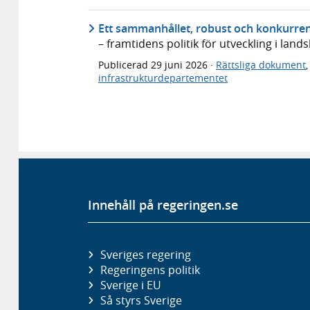
Ett sammanhållet, robust och konkurren
– framtidens politik för utveckling i lan
Publicerad
29 juni 2026
·
Rättsliga dokument
infrastrukturdepartementet
Innehåll på regeringen.se
Sveriges regering
Regeringens politik
Sverige i EU
Så styrs Sverige