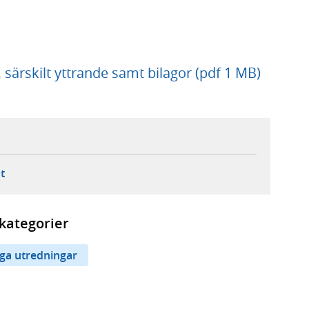
g, särskilt yttrande samt bilagor (pdf 1 MB)
ebbplats,
ern webbplats,
 ny flik, extern webbplats,
- öppnar din e-postklient,
t
kategorier
iga utredningar