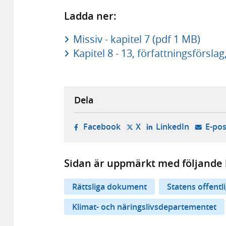
Ladda ner:
Missiv - kapitel 7 (pdf 1 MB)
Kapitel 8 - 13, författningsförsla
Dela
- öppnas i ny flik, extern w
- öppnas i ny flik, ext
- öppnas i
Facebook
X
LinkedIn
E-pos
Sidan är uppmärkt med följande 
Rättsliga dokument
Statens offentl
Klimat- och näringslivsdepartementet