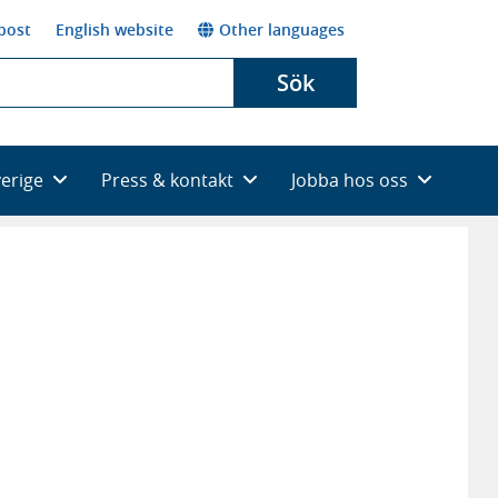
post
English website
Other languages
Sök
verige
Press & kontakt
Jobba hos oss