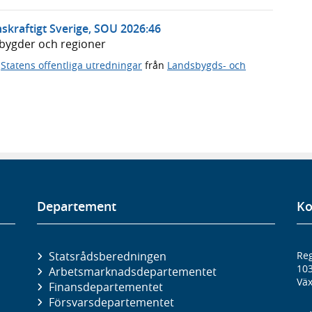
skraftigt Sverige, SOU 2026:46
dsbygder och regioner
,
Statens offentliga utredningar
från
Landsbygds- och
Departement
Ko
Statsrådsberedningen
Reg
10
Arbetsmarknads­departementet
Väx
Finans­departementet
Försvars­departementet