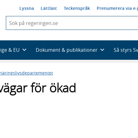
Lyssna
Lättläst
Teckenspråk
Prenumerera via e-
När
du
börjar
skriva
så
rige & EU
Dokument & publikationer
Så styrs S
framträder
en
lista
 näringslivsdepartementet
med
sökförslag
vägar för ökad