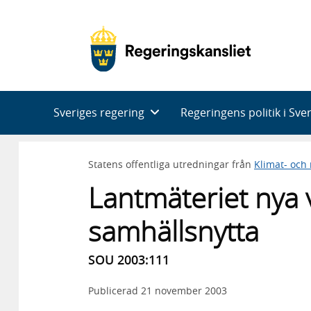
Huvudnavigering
Sveriges regering
Regeringens politik i Sve
Statens offentliga utredningar från
Klimat- och
Lantmäteriet nya 
samhällsnytta
SOU 2003:111
Publicerad
21 november 2003