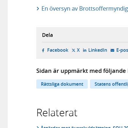
En översyn av Brottsoffermyndig
Dela
- öppnas i ny flik, extern w
- öppnas i ny flik, ext
- öppnas i
Facebook
X
LinkedIn
E-pos
Sidan är uppmärkt med följande 
Rättsliga dokument
Statens offentl
Relaterat
Åtgärder mot överskuldsättning, SOU 2