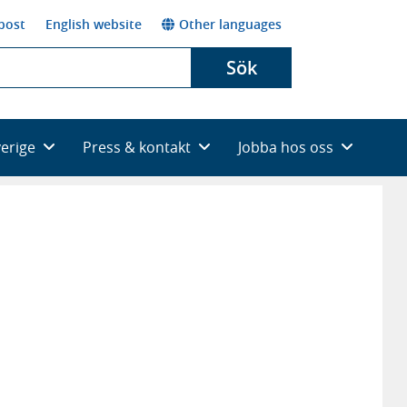
post
English website
Other languages
Sök
verige
Press & kontakt
Jobba hos oss