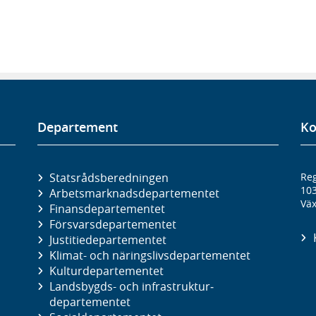
Departement
Ko
Statsrådsberedningen
Reg
10
Arbetsmarknads­departementet
Väx
Finans­departementet
Försvars­departementet
Justitie­departementet
Klimat- och näringslivs­departementet
Kultur­departementet
Landsbygds- och infrastruktur­
departementet