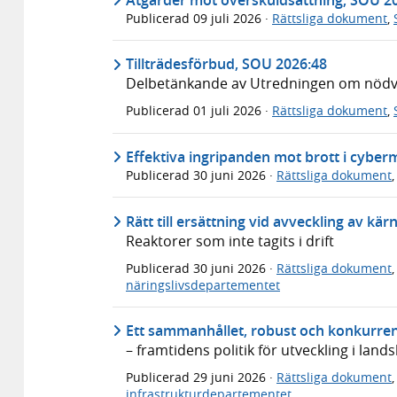
Publicerad
09 juli 2026
·
Rättsliga dokument
,
Tillträdesförbud, SOU 2026:48
Delbetänkande av Utredningen om nödvär
Publicerad
01 juli 2026
·
Rättsliga dokument
,
Effektiva ingripanden mot brott i cyber
Publicerad
30 juni 2026
·
Rättsliga dokument
Rätt till ersättning vid avveckling av kä
Reaktorer som inte tagits i drift
Publicerad
30 juni 2026
·
Rättsliga dokument
näringslivsdepartementet
Ett sammanhållet, robust och konkurren
– framtidens politik för utveckling i lan
Publicerad
29 juni 2026
·
Rättsliga dokument
infrastrukturdepartementet