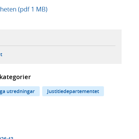
heten (pdf 1 MB)
ebbplats,
ern webbplats,
 ny flik, extern webbplats,
- öppnar din e-postklient,
t
kategorier
iga utredningar
Justitiedepartementet
026:43