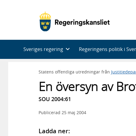
Huvudnavigering
Sveriges regering
Regeringens politik i Sve
Statens offentliga utredningar från
Justitiedep
En översyn av Br
SOU 2004:61
Publicerad
25 maj 2004
Ladda ner: