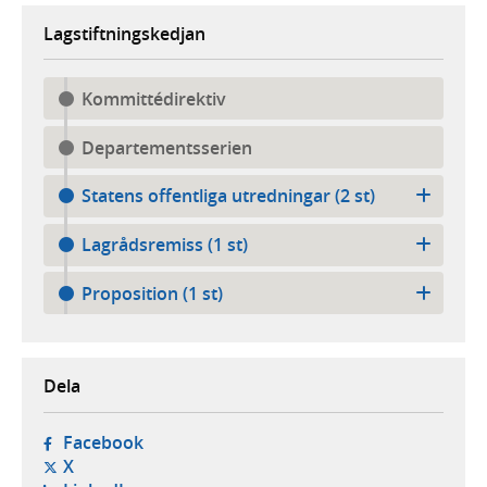
Lagstiftningskedjan
Kommittédirektiv
Departementsserien
Statens offentliga utredningar (2 st)
Lagrådsremiss (1 st)
Proposition (1 st)
Dela
- öppnas i ny flik, extern webbplats,
Facebook
- öppnas i ny flik, extern webbplats,
X