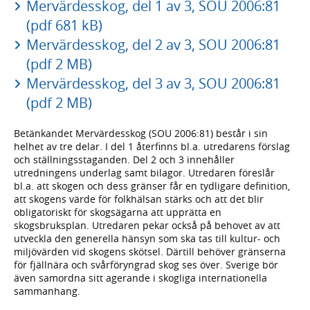
Mervärdesskog, del 1 av 3, SOU 2006:81
(pdf 681 kB)
Mervärdesskog, del 2 av 3, SOU 2006:81
(pdf 2 MB)
Mervärdesskog, del 3 av 3, SOU 2006:81
(pdf 2 MB)
Betänkandet Mervärdesskog (SOU 2006:81) består i sin
helhet av tre delar. I del 1 återfinns bl.a. utredarens förslag
och ställningsstaganden. Del 2 och 3 innehåller
utredningens underlag samt bilagor. Utredaren föreslår
bl.a. att skogen och dess gränser får en tydligare definition,
att skogens värde för folkhälsan stärks och att det blir
obligatoriskt för skogsägarna att upprätta en
skogsbruksplan. Utredaren pekar också på behovet av att
utveckla den generella hänsyn som ska tas till kultur- och
miljövärden vid skogens skötsel. Därtill behöver gränserna
för fjällnära och svårföryngrad skog ses över. Sverige bör
även samordna sitt agerande i skogliga internationella
sammanhang.