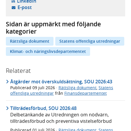
- öppnas i ny flik, extern webbplats,
LinkedIn
- öppnar din e-postklient,
E-post
Sidan är uppmärkt med följande
kategorier
Rättsliga dokument
Statens offentliga utredningar
Klimat- och näringslivsdepartementet
Relaterat
Åtgärder mot överskuldsättning, SOU 2026:43
Publicerad
09 juli 2026
·
Rättsliga dokument
,
Statens
offentliga utredningar
från
Finansdepartementet
Tillträdesförbud, SOU 2026:48
Delbetänkande av Utredningen om nödvärn,
tillträdesförbud och preventiva vistelseförbud
Publicerad
01 juli 2026
·
Rättsliga dokument
,
Statens