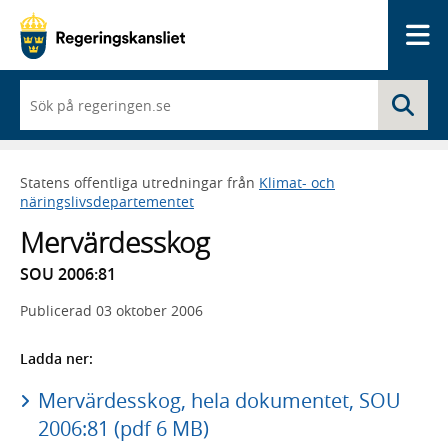
Me
När
Sö
du
börjar
skriva
så
Statens offentliga utredningar från
Klimat- och
framträder
näringslivsdepartementet
en
lista
Mervärdesskog
med
sökförslag
SOU 2006:81
Publicerad
03 oktober 2006
Ladda ner:
Mervärdesskog, hela dokumentet, SOU
2006:81 (pdf 6 MB)