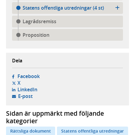
Statens offentliga utredningar (4 st)
Lagrådsremiss
Proposition
Dela
- öppnas i ny flik, extern webbplats,
Facebook
- öppnas i ny flik, extern webbplats,
X
- öppnas i ny flik, extern webbplats,
LinkedIn
- öppnar din e-postklient,
E-post
Sidan är uppmärkt med följande
kategorier
Rättsliga dokument
Statens offentliga utredningar