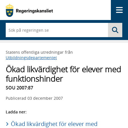
Me
När
Sö
du
börjar
skriva
så
Statens offentliga utredningar från
framträder
Utbildningsdepartementet
en
lista
Ökad likvärdighet för elever med
med
sökförslag
funktionshinder
SOU 2007:87
Publicerad
03 december 2007
Ladda ner:
Ökad likvärdighet för elever med