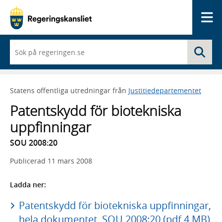
Me
När
Sö
du
börjar
skriva
så
Statens offentliga utredningar från
Justitiedepartementet
framträder
en
Patentskydd för biotekniska
lista
med
uppfinningar
sökförslag
SOU 2008:20
Publicerad
11 mars 2008
Ladda ner:
Patentskydd för biotekniska uppfinningar,
hela dokumentet, SOU 2008:20 (pdf 4 MB)