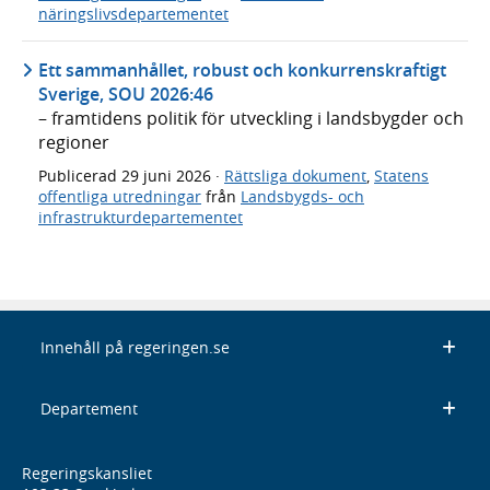
näringslivsdepartementet
Ett sammanhållet, robust och konkurrenskraftigt
Sverige, SOU 2026:46
– framtidens politik för utveckling i landsbygder och
regioner
Publicerad
29 juni 2026
·
Rättsliga dokument
,
Statens
offentliga utredningar
från
Landsbygds- och
infrastrukturdepartementet
Innehåll på regeringen.se
Departement
Regeringskansliet