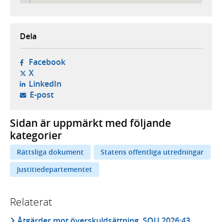
Dela
- öppnas i ny flik, extern webbplats,
Facebook
- öppnas i ny flik, extern webbplats,
X
- öppnas i ny flik, extern webbplats,
LinkedIn
- öppnar din e-postklient,
E-post
Sidan är uppmärkt med följande
kategorier
Rättsliga dokument
Statens offentliga utredningar
Justitiedepartementet
Relaterat
Åtgärder mot överskuldsättning, SOU 2026:43