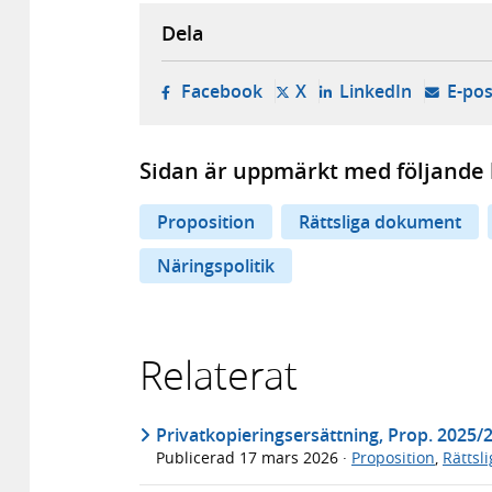
Dela
- öppnas i ny flik, extern w
- öppnas i ny flik, ext
- öppnas i
Facebook
X
LinkedIn
E-pos
Sidan är uppmärkt med följande 
Proposition
Rättsliga dokument
Näringspolitik
Relaterat
Privatkopieringsersättning, Prop. 2025/
Publicerad
17 mars 2026
·
Proposition
,
Rättsl