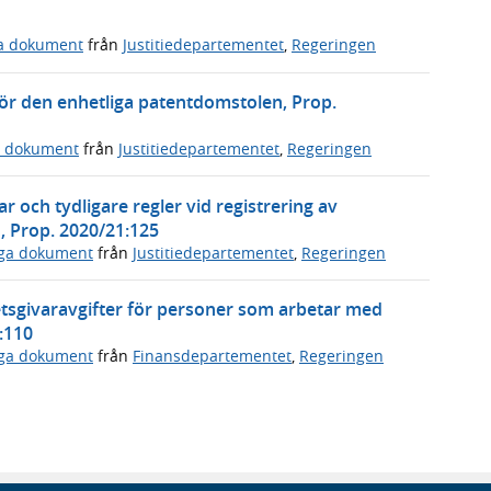
ga dokument
från
Justitiedepartementet
,
Regeringen
för den enhetliga patentdomstolen, Prop.
a dokument
från
Justitiedepartementet
,
Regeringen
r och tydligare regler vid registrering av
, Prop. 2020/21:125
iga dokument
från
Justitiedepartementet
,
Regeringen
betsgivaravgifter för personer som arbetar med
1:110
iga dokument
från
Finansdepartementet
,
Regeringen