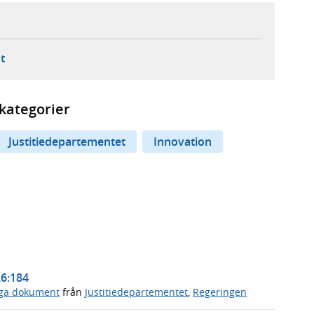
ebbplats,
ern webbplats,
 ny flik, extern webbplats,
- öppnar din e-postklient,
t
kategorier
Justitiedepartementet
Innovation
26:184
iga dokument
från
Justitiedepartementet
,
Regeringen