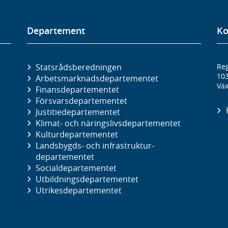
Departement
Ko
Statsrådsberedningen
Reg
10
Arbetsmarknads­departementet
Väx
Finans­departementet
Försvars­departementet
Justitie­departementet
Klimat- och näringslivs­departementet
Kultur­departementet
Landsbygds- och infrastruktur­
departementet
Social­departementet
Utbildnings­departementet
Utrikes­departementet