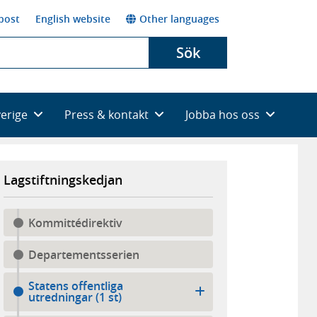
post
English website
Other languages
Sök
verige
Press & kontakt
Jobba hos oss
Lagstiftningskedjan
Kommittédirektiv
Departementsserien
Statens offentliga
utredningar (1 st)