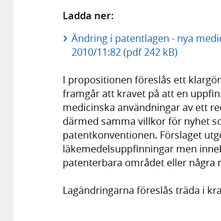
Ladda ner:
Ändring i patentlagen - nya med
2010/11:82 (pdf 242 kB)
I propositionen föreslås ett klargö
framgår att kravet på att en uppfin
medicinska användningar av ett re
därmed samma villkor för nyhet so
patentkonventionen. Förslaget utgö
läkemedelsuppfinningar men inneb
patenterbara området eller några n
Lagändringarna föreslås träda i kraf