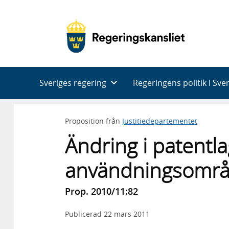
Huvudnavigering
Sveriges regering
Regeringens politik i Sve
Proposition från
Justitiedepartementet
Ändring i patentl
användningsomr
Prop. 2010/11:82
Publicerad
22 mars 2011