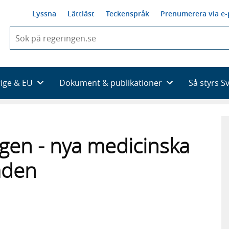
Lyssna
Lättläst
Teckenspråk
Prenumerera via e-
När
du
börjar
skriva
så
rige & EU
Dokument & publikationer
Så styrs S
framträder
en
lista
med
sökförslag
agen - nya medicinska
åden