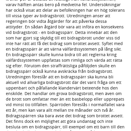
varav hälften antas bero på medvetna fel. Undersökningar
har också visat att delar av befolkningen har en hög tolerans
till vissa typer av bidragsbrott. Utredningen anser att
regeringen bör vidta åtgärder för att påverka dessa
attityder. En sådan åtgärd bör vara att införa en konsekvens
vid bidragsbrott - en bidragsspärr. Detta innebär att den
som har gjort sig skyldig till ett bidragsbrott under viss tid
inte har rätt att få det bidrag som brottet avsett. Syftet med
en bidragsspärr är att värna välfärdssystemen på lång sikt.
En bidragsspärr skulle kunna bidra till att reglerna kring
välfärdssystemen uppfattas som rimliga och värda att rätta
sig efter. Förutom den straffrättsliga påföljden skulle en
bidragsspärr också kunna avskräcka från bidragsbrott.
Utredningen föreslår att en bidragsspärr ska kunna bli
aktuell vid allvarliga bidragsbrott där det varit fråga om ett
uppenbart och påfallande klandervärt beteende hos den
enskilde. Det handlar om grova bidragsbrott, men även om
de brott som omfattar mer än ett basbelopp eller upprepats
vid minst tio tillfällen. Spärrtiden föreslås i normalfallet vara
ett år, men kan vara allt mellan tre månader och två år.
Bidragsspärren ska bara avse det bidrag som brottet avsett.
Det finns dock en möjlighet att göra undantag och inte
besluta om en bidragsspärr, till exempel om ett barn till den