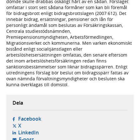
dömde skulle drabbas oskäligt hårt av en sådan. Förslaget
omfattar i stort sett sådana förmåner som kan bli föremål
för bidragsbrott enligt bidragsbrottslagen (2007:612). Det
innebär bidrag, ersättningar, pensioner och lån för
personligt ändamål som beslutas av Försäkringskassan,
Centrala studiestödsnämnden,
Premiepensionsmyndigheten, Arbetsförmedlingen,
Migrationsverket och kommunerna. Men varken ekonomiskt
bistånd enligt socialtjänstlagen eller
arbetslöshetsersättningen omfattas, den senare eftersom
det inom arbetslöshetsförsäkringen redan finns
sanktionsbestämmelser som liknar bidragsspärren. Enligt
utredningens förslag bör beslut om bidragsspärr fattas av
ovan nämnda förvaltningsmyndigheter och besluten ska
kunna överklagas till domstol.
Dela
- öppnas i ny flik, extern webbplats,
Facebook
- öppnas i ny flik, extern webbplats,
X
- öppnas i ny flik, extern webbplats,
LinkedIn
- öppnar din e-postklient,
E-post