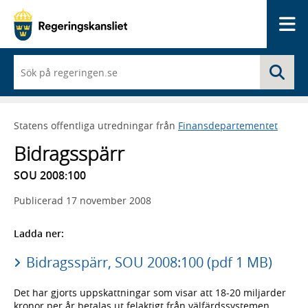
Me
När
Sö
du
börjar
skriva
så
Statens offentliga utredningar från
Finansdepartementet
framträder
en
Bidragsspärr
lista
med
SOU 2008:100
sökförslag
Publicerad
17 november 2008
Ladda ner:
Bidragsspärr, SOU 2008:100 (pdf 1 MB)
Det har gjorts uppskattningar som visar att 18-20 miljarder
kronor per år betalas ut felaktigt från välfärdssystemen,