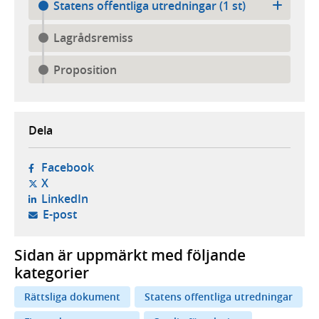
Statens offentliga utredningar (1 st)
Lagrådsremiss
Proposition
Dela
- öppnas i ny flik, extern webbplats,
Facebook
- öppnas i ny flik, extern webbplats,
X
- öppnas i ny flik, extern webbplats,
LinkedIn
- öppnar din e-postklient,
E-post
Sidan är uppmärkt med följande
kategorier
Rättsliga dokument
Statens offentliga utredningar