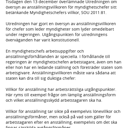
Tisdagen den 13 december överlämnade Utredningen om
översyn av anställningsvillkoren för myndighetschefer sitt
betänkande Myndighetschefers villkor, SOU 2011:81.
Utredningen har gjort en översyn av anställningsvillkoren
för chefer som leder myndigheter som lyder omedelbart
under regeringen. Utgångspunkten för utredningens
överväganden har varit konstitutionell.
En myndighetschefs arbetsuppgifter och
anställningsförhållanden är speciella. I förhållande till
regeringen är myndighetschefen arbetstagare, även om han
eller hon har en ledande ställning och företräder staten som
arbetsgivare. Anställningsvillkoren måste vara sådana att
staten kan dra till sig duktiga chefer:
Villkor för anställning har arbetsrättsliga utgångspunkter.
Här ryms till exempel frågor om lämplig anställningsform
och vilket anställningsskydd arbetstagaren ska ha.
Villkor för anställning tar sikte på exempelvis lönevillkor och
anställningsförmåner, men också på vad som gäller för
arbetstagaren efter en anställning, exempelvis om det ska
finnas särskilda avgångsförmåner.