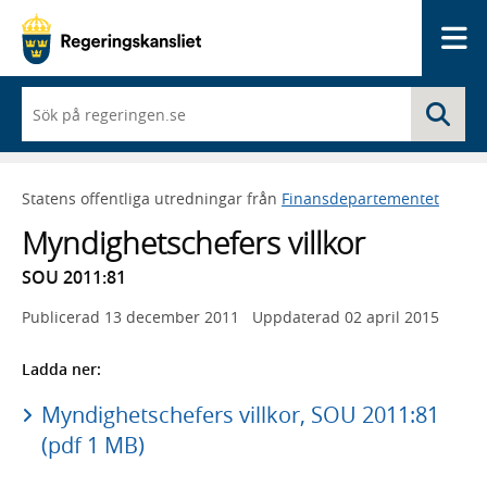
Me
När
Sö
du
börjar
skriva
så
Statens offentliga utredningar från
Finansdepartementet
framträder
en
Myndighetschefers villkor
lista
med
SOU 2011:81
sökförslag
Publicerad
13 december 2011
Uppdaterad
02 april 2015
Ladda ner:
Myndighetschefers villkor, SOU 2011:81
(pdf 1 MB)