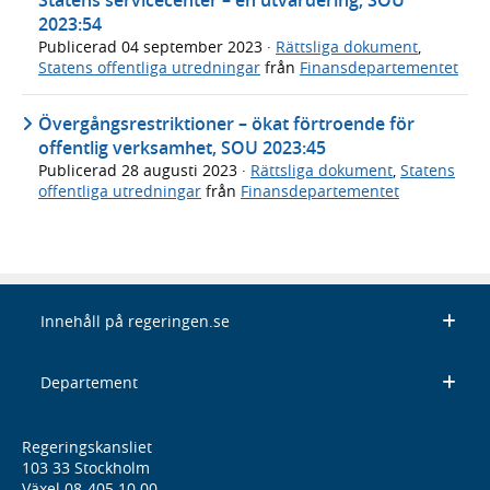
2023:54
Publicerad
04 september 2023
·
Rättsliga dokument
,
Statens offentliga utredningar
från
Finansdepartementet
Övergångsrestriktioner – ökat förtroende för
offentlig verksamhet, SOU 2023:45
Publicerad
28 augusti 2023
·
Rättsliga dokument
,
Statens
offentliga utredningar
från
Finansdepartementet
Innehåll på regeringen.se
Departement
Regeringskansliet
103 33 Stockholm
Växel 08-405 10 00