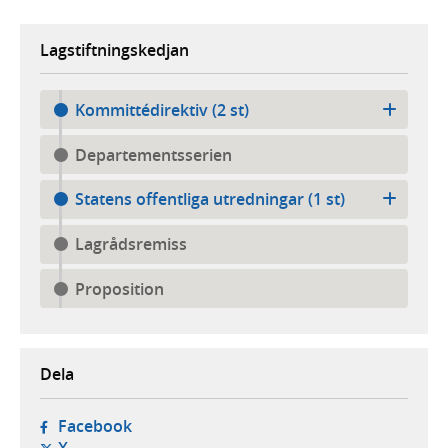
Lagstiftningskedjan
Kommittédirektiv (2 st)
Departementsserien
Statens offentliga utredningar (1 st)
Lagrådsremiss
Proposition
Dela
- öppnas i ny flik, extern webbplats,
Facebook
- öppnas i ny flik, extern webbplats,