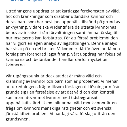
Utredningens uppdrag är att kartlägga förekomsten av våld,
hot och kränkningar som drabbar utländska kvinnor och
deras barn som har beviljats uppehållstillstånd på grund av
anknytning. Vidare ska vi identifiera de utsatta kvinnornas
behov av insatser från förvaltningen samt lämna förslag till
hur insatserna kan förbättras. För att förstå problembilden
har vi gjort en egen analys av lagstiftningen. Denna analys
har visat på en del brister. Vi kommer därför även att lämna
förslag om förändrad lagstiftning. Vårt uppdrag har fokus på
kvinnorna och betänkandet handlar därför mycket om
kvinnorna.
Vår utgångspunkt är dock att det är mäns våld och
kränkning av kvinnor och barn som är problemet. Vi menar
att utredningens frågor liksom förslagen till lösningar måste
grunda sig i en förståelse av att det våld och den kontroll
som män utövar mot kvinnor med tidsbegränsat
uppehållstillstånd liksom allt annat våld mot kvinnor är en
fråga om kvinnors mänskliga rättigheter och ett svenskt
jämställdhetsproblem. Vi har lagt våra förslag utifrån den
grundsynen.