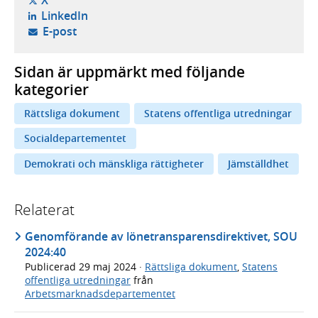
X
- öppnas i ny flik, extern webbplats,
LinkedIn
- öppnar din e-postklient,
E-post
Sidan är uppmärkt med följande
kategorier
Rättsliga dokument
Statens offentliga utredningar
Socialdepartementet
Demokrati och mänskliga rättigheter
Jämställdhet
Relaterat
Genomförande av lönetransparensdirektivet, SOU
2024:40
Publicerad
29 maj 2024
·
Rättsliga dokument
,
Statens
offentliga utredningar
från
Arbetsmarknadsdepartementet