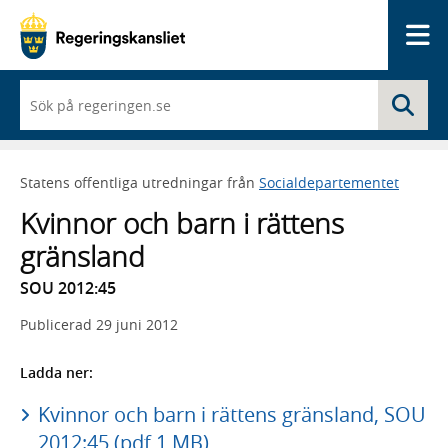
Me
När
Sö
du
börjar
skriva
så
Statens offentliga utredningar från
Socialdepartementet
framträder
en
Kvinnor och barn i rättens
lista
med
gränsland
sökförslag
SOU 2012:45
Publicerad
29 juni 2012
Ladda ner:
Kvinnor och barn i rättens gränsland, SOU
2012:45 (pdf 1 MB)