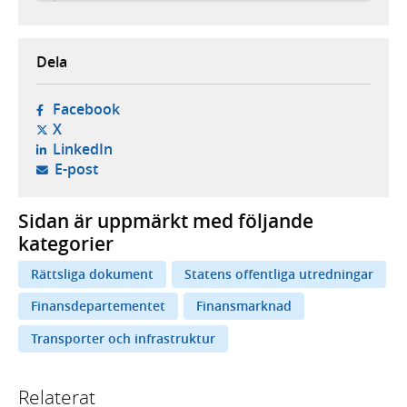
Dela
- öppnas i ny flik, extern webbplats,
Facebook
- öppnas i ny flik, extern webbplats,
X
- öppnas i ny flik, extern webbplats,
LinkedIn
- öppnar din e-postklient,
E-post
Sidan är uppmärkt med följande
kategorier
Rättsliga dokument
Statens offentliga utredningar
Finansdepartementet
Finansmarknad
Transporter och infrastruktur
Relaterat