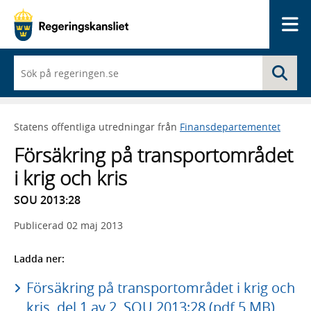
Me
När
Sö
du
börjar
skriva
så
Statens offentliga utredningar från
Finansdepartementet
framträder
en
Försäkring på transportområdet
lista
med
i krig och kris
sökförslag
SOU 2013:28
Publicerad
02 maj 2013
Ladda ner:
Försäkring på transportområdet i krig och
kris, del 1 av 2, SOU 2013:28 (pdf 5 MB)