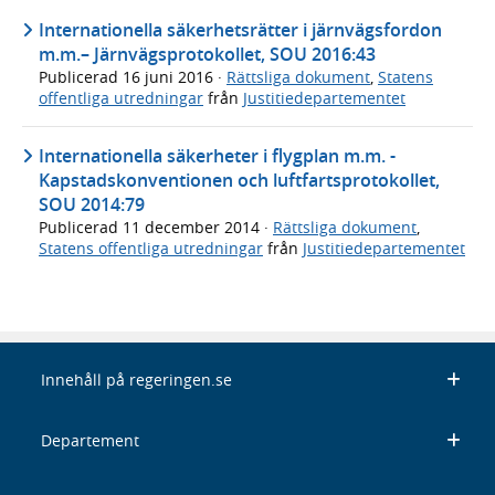
Internationella säkerhetsrätter i järnvägsfordon
m.m.– Järnvägsprotokollet, SOU 2016:43
Publicerad
16 juni 2016
·
Rättsliga dokument
,
Statens
offentliga utredningar
från
Justitiedepartementet
Internationella säkerheter i flygplan m.m. -
Kapstadskonventionen och luftfartsprotokollet,
SOU 2014:79
Publicerad
11 december 2014
·
Rättsliga dokument
,
Statens offentliga utredningar
från
Justitiedepartementet
Innehåll på regeringen.se
Departement