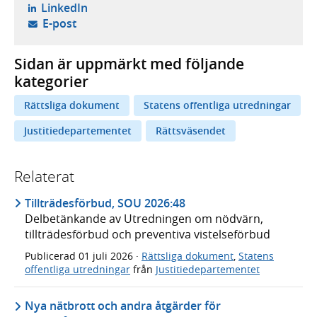
- öppnas i ny flik, extern webbplats,
LinkedIn
- öppnar din e-postklient,
E-post
Sidan är uppmärkt med följande
kategorier
Rättsliga dokument
Statens offentliga utredningar
Justitiedepartementet
Rättsväsendet
Relaterat
Tillträdesförbud, SOU 2026:48
Delbetänkande av Utredningen om nödvärn,
tillträdesförbud och preventiva vistelseförbud
Publicerad
01 juli 2026
·
Rättsliga dokument
,
Statens
offentliga utredningar
från
Justitiedepartementet
Nya nätbrott och andra åtgärder för