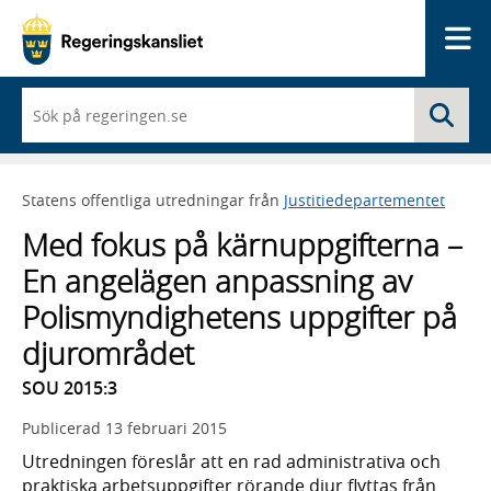
Me
När
Sö
du
börjar
skriva
så
Statens offentliga utredningar från
Justitiedepartementet
framträder
en
Med fokus på kärnuppgifterna –
lista
med
En angelägen anpassning av
sökförslag
Polismyndighetens uppgifter på
djurområdet
SOU 2015:3
Publicerad
13 februari 2015
Utredningen föreslår att en rad administrativa och
praktiska arbetsuppgifter rörande djur flyttas från