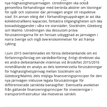
nya höghastighetsjärnvägen. Utredningen ska också
genomföra förhandlingar med berörda aktörer om lösningar
för spår och stationer där järnvägen angör till respektive
stad. En annan viktig del i förhandlingsuppdraget är att öka
kollektivtrafikens kapacitet, förbättra tillgängligheten och öka
bostadsbyggandet i våra tre storstäder; Stockholm, Göteborg
och Malmö. Utredningen ska dessutom pröva
förutsättningarna för en fortsatt utbyggnad av järnvägen i
norra Sverige och ingå överenskommelser för att främja
cykling.
I juni 2015 överlämnades ett första delbetänkande om ett
författningsförslag om värdeåterföring. Enligt direktivet ska
ett andra delbetänkande inlämnas vid årsskiftet 2015/2016
innehållande en analys av dels kommersiella förutsättningar
för höghastighetsjärnväg mellan Stockholm och
Göteborg/Malmö, dels möjliga finansieringsprinciper för den
nya järnvägen inklusive legala förutsättningar för
differentierade särskilda banavgifter. Eventuella avvikelser
från gällande finansieringsprinciper för investeringar i
transportinfrastruktur ska motiveras särskilt.