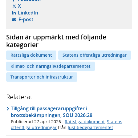
- öppnas i ny flik, extern webbplats,
X
- öppnas i ny flik, extern webbplats,
LinkedIn
- öppnar din e-postklient,
E-post
Sidan är uppmärkt med följande
kategorier
Rättsliga dokument
Statens offentliga utredningar
Klimat- och näringslivsdepartementet
Transporter och infrastruktur
Relaterat
Tillgång till passageraruppgifter i
brottsbekämpningen, SOU 2026:28
Publicerad
27 april 2026
·
Rättsliga dokument
,
Statens
offentliga utredningar
från
Justitiedepartementet