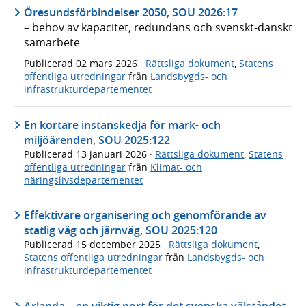
Öresundsförbindelser 2050, SOU 2026:17
– behov av kapacitet, redundans och svenskt-danskt
samarbete
Publicerad
02 mars 2026
·
Rättsliga dokument
,
Statens
offentliga utredningar
från
Landsbygds- och
infrastrukturdepartementet
En kortare instanskedja för mark- och
miljöärenden, SOU 2025:122
Publicerad
13 januari 2026
·
Rättsliga dokument
,
Statens
offentliga utredningar
från
Klimat- och
näringslivsdepartementet
Effektivare organisering och genomförande av
statlig väg och järnväg, SOU 2025:120
Publicerad
15 december 2025
·
Rättsliga dokument
,
Statens offentliga utredningar
från
Landsbygds- och
infrastrukturdepartementet
Arlanda – en viktig port för det svenska välståndet,