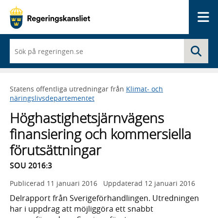
Me
När
Sö
du
börjar
skriva
så
Statens offentliga utredningar från
Klimat- och
framträder
näringslivsdepartementet
en
lista
Höghastighetsjärnvägens
med
sökförslag
finansiering och kommersiella
förutsättningar
SOU 2016:3
Publicerad
11 januari 2016
Uppdaterad
12 januari 2016
Delrapport från Sverigeförhandlingen. Utredningen
har i uppdrag att möjliggöra ett snabbt