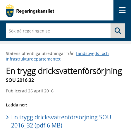
Me
När
Sö
du
börjar
skriva
så
Statens offentliga utredningar från
Landsbygds- och
framträder
infrastrukturdepartementet
en
lista
En trygg dricksvattenförsörjning
med
sökförslag
SOU 2016:32
Publicerad
26 april 2016
Ladda ner:
En trygg dricksvattenförsörjning SOU
2016_32 (pdf 6 MB)