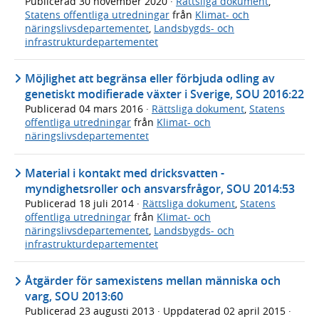
Publicerad
30 november 2020
·
Rättsliga dokument
,
Statens offentliga utredningar
från
Klimat- och
näringslivsdepartementet
,
Landsbygds- och
infrastrukturdepartementet
Möjlighet att begränsa eller förbjuda odling av
genetiskt modifierade växter i Sverige, SOU 2016:22
Publicerad
04 mars 2016
·
Rättsliga dokument
,
Statens
offentliga utredningar
från
Klimat- och
näringslivsdepartementet
Material i kontakt med dricksvatten -
myndighetsroller och ansvarsfrågor, SOU 2014:53
Publicerad
18 juli 2014
·
Rättsliga dokument
,
Statens
offentliga utredningar
från
Klimat- och
näringslivsdepartementet
,
Landsbygds- och
infrastrukturdepartementet
Åtgärder för samexistens mellan människa och
varg, SOU 2013:60
Publicerad
23 augusti 2013
· Uppdaterad
02 april 2015
·