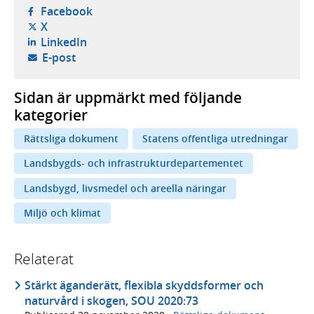
- öppnas i ny flik, extern webbplats,
Facebook
- öppnas i ny flik, extern webbplats,
X
- öppnas i ny flik, extern webbplats,
LinkedIn
- öppnar din e-postklient,
E-post
Sidan är uppmärkt med följande
kategorier
Rättsliga dokument
Statens offentliga utredningar
Landsbygds- och infrastrukturdepartementet
Landsbygd, livsmedel och areella näringar
Miljö och klimat
Relaterat
Stärkt äganderätt, flexibla skyddsformer och
naturvård i skogen, SOU 2020:73