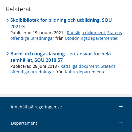
Relaterat
Skolbibliotek för bildning och utbildning, SOU
2021:3
Publicerad
19 januari 2021
·
Rättsliga dokument
,
Statens
offentliga utredningar
från
Utbildningsdepartementet
Barns och ungas läsning – ett ansvar för hela
samhället, SOU 2018:57
Publicerad
28 juni 2018
·
Rättsliga dokument
,
Statens
offentliga utredningar
från
Kulturdepartementet
Innehåll på regeringen.se
Departement