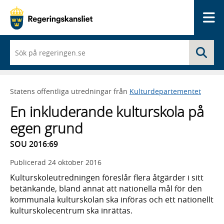
Me
När
Sö
du
börjar
skriva
så
Statens offentliga utredningar från
Kulturdepartementet
framträder
en
En inkluderande kulturskola på
lista
med
egen grund
sökförslag
SOU 2016:69
Publicerad
24 oktober 2016
Kulturskoleutredningen föreslår flera åtgärder i sitt
betänkande, bland annat att nationella mål för den
kommunala kulturskolan ska införas och ett nationellt
kulturskolecentrum ska inrättas.