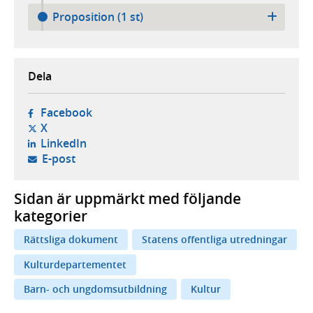
Proposition (1 st)
Dela
- öppnas i ny flik, extern webbplats,
Facebook
- öppnas i ny flik, extern webbplats,
X
- öppnas i ny flik, extern webbplats,
LinkedIn
- öppnar din e-postklient,
E-post
Sidan är uppmärkt med följande
kategorier
Rättsliga dokument
Statens offentliga utredningar
Kulturdepartementet
Barn- och ungdomsutbildning
Kultur