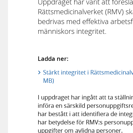
Uppdraget har varit att föreslå
Rättsmedicinalverket (RMV) s
bedrivas med effektiva arbetsf
människors integritet.
Ladda ner:
Stärkt integritet i Rättsmedicin
MB)
I uppdraget har ingått att ta ställn
införa en särskild personuppgiftsr
har bestått i att identifiera de int
har betydelse för RMV:s personupp
uppgifter om avlidna personer.