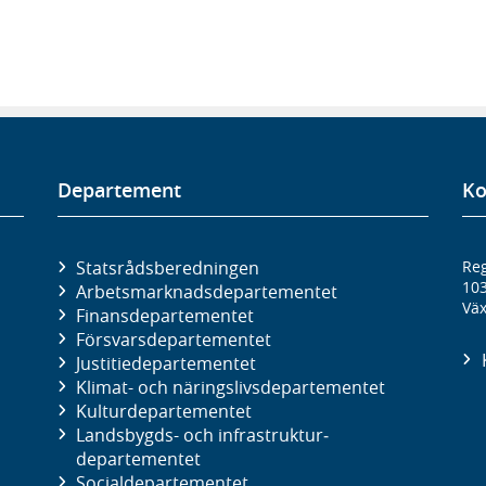
Departement
Ko
Statsrådsberedningen
Reg
10
Arbetsmarknads­departementet
Väx
Finans­departementet
Försvars­departementet
Justitie­departementet
Klimat- och näringslivs­departementet
Kultur­departementet
Landsbygds- och infrastruktur­
departementet
Social­departementet