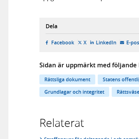
Dela
- öppnas i ny flik, extern w
- öppnas i ny flik, ext
- öppnas i
Facebook
X
LinkedIn
E-pos
Sidan är uppmärkt med följande 
Rättsliga dokument
Statens offentl
Grundlagar och integritet
Rättsväs
Relaterat