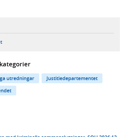
ebbplats,
ern webbplats,
 ny flik, extern webbplats,
- öppnar din e-postklient,
t
kategorier
iga utredningar
Justitiedepartementet
endet