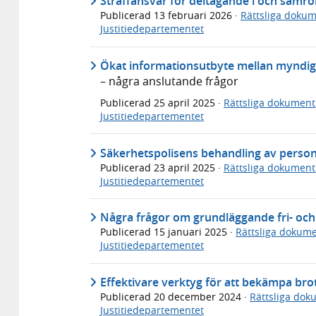
Straffansvar för deltagande i och samr
Publicerad
13 februari 2026
·
Rättsliga doku
Justitiedepartementet
Ökat informationsutbyte mellan myndig
– några anslutande frågor
Publicerad
25 april 2025
·
Rättsliga dokument
Justitiedepartementet
Säkerhetspolisens behandling av person
Publicerad
23 april 2025
·
Rättsliga dokument
Justitiedepartementet
Några frågor om grundläggande fri- och 
Publicerad
15 januari 2025
·
Rättsliga dokum
Justitiedepartementet
Effektivare verktyg för att bekämpa bro
Publicerad
20 december 2024
·
Rättsliga dok
Justitiedepartementet